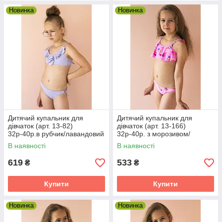
Новинка
Новинка
Дитячий купальник для
Дитячий купальник для
дівчаток (арт. 13-82)
дівчаток (арт. 13-166)
32р-40р.в рубчик/лавандовий
32р-40р. з морозивом/
32
рожевий 32
В наявності
В наявності
619
533
₴
₴
Купити
Купити
Новинка
Новинка