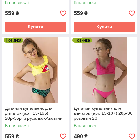
28
лавандовий 28
В наявності
В наявності
559
559
₴
₴
Купити
Купити
Новинка
Новинка
Дитячий купальник для
Дитячий купальник для
дівчаток (арт. 13-165)
дівчаток (арт. 13-187) 28р-36
28р-36р. з русалкою/жовтий
розовый 28
28
В наявності
В наявності
559
490
₴
₴