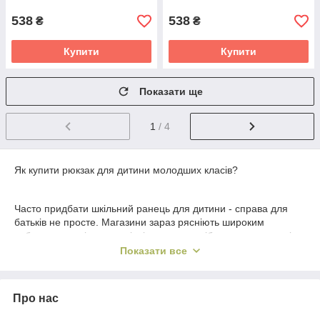
538
538
₴
₴
Купити
Купити
Показати ще
1
/ 4
Як купити рюкзак для дитини молодших класів?
Часто придбати шкільний ранець для дитини - справа для
батьків не просте. Магазини зараз рясніють широким
вибором товарів для учнів, і з цього потрібно знати важливі
моменти, щоб не помилитися з покупкою рюкзака для
Показати все
дитини. Саме ці важливі моменти ми і постараємося
з'ясувати, щоб правильно купити рюкзак для вашої дитини в
початкових класах.
Про нас