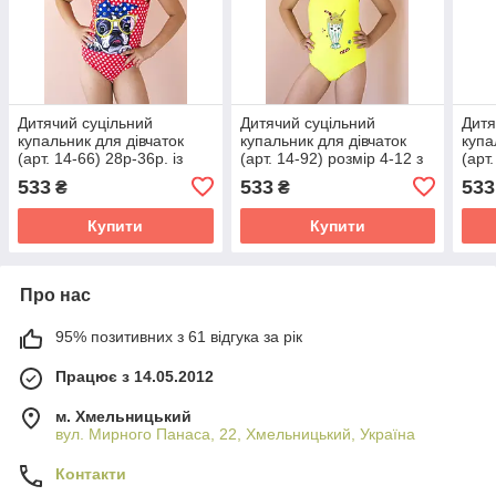
Дитячий суцільний
Дитячий суцільний
Дитя
купальник для дівчаток
купальник для дівчаток
купа
(арт. 14-66) 28р-36р. із
(арт. 14-92) розмір 4-12 з
(арт
собачкою/червоний 30
морозивом/жовтий 4
моро
533
533
533
₴
₴
Купити
Купити
Про нас
95% позитивних з 61 відгука за рік
Працює з 14.05.2012
м. Хмельницький
вул. Мирного Панаса, 22, Хмельницький, Україна
Контакти