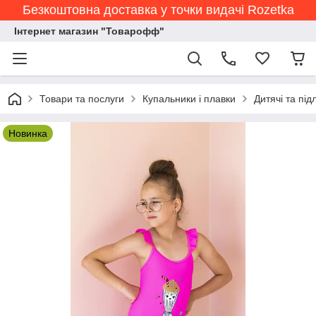
Безкоштовна доставка у точки видачі Rozetka
Інтернет магазин "Товарофф"
Товари та послуги
Купальники і плавки
Дитячі та під
Новинка