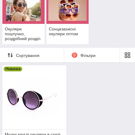
Окуляри
Сонцезахисні
поштучно,
окуляри оптом
роздрібний розділ
Сортування
0
Фільтри
Новинка
Модні круглі окуляри в стилі