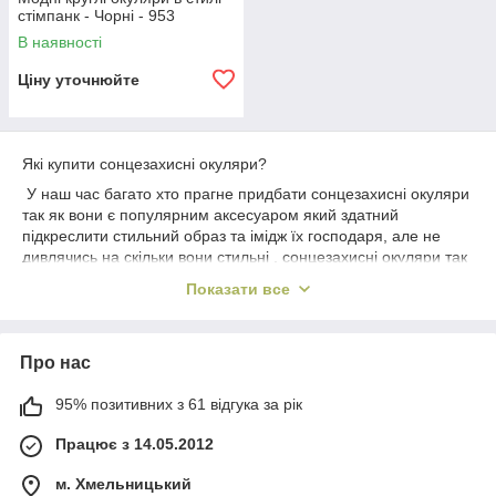
стімпанк - Чорні - 953
В наявності
Ціну уточнюйте
Які купити сонцезахисні окуляри?
У наш час багато хто прагне придбати сонцезахисні окуляри
так як вони є популярним аксесуаром який здатний
підкреслити стильний образ та імідж їх господаря, але не
дивлячись на скільки вони стильні , сонцезахисні окуляри так
само зобов'язані відповідати функціональності і безпеки.
Показати все
Взявши до уваги, що людським очам небезпечно не тільки
ультрафіолетове і інфрачервоне випромінювання, але ще
небезпечний для людських очей дуже яскраве світло і блиск.
Про нас
Високоякісні, правильно підібрані окуляри можуть бути і не
дуже дорогі, але вони зобов'язані нейтралізувати негативні
95% позитивних з 61 відгука за рік
впливи вище згаданих негативних факторів. Якщо купити
сонцезахисні окуляри без UV фільтрів, зможуть лише
Працює з 14.05.2012
зашкодити людському оку, так як в таких окулярах зіниця не
звужується, до потрібного ступеня, а відповідно і вбирає
м. Хмельницький