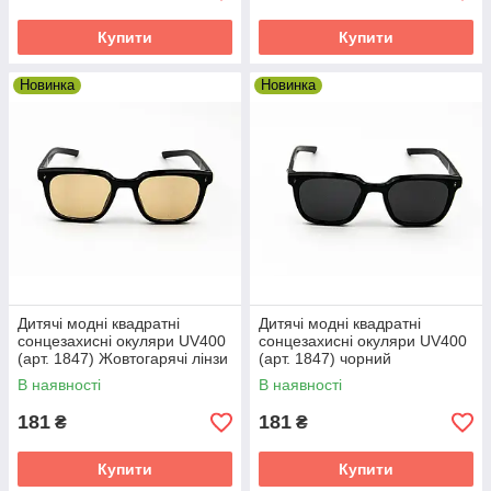
Наш асортимент — більше 1
Купити
Купити
000 позицій
Новинка
Новинка
Кваліфікована консультація
менеджерів
Обов'язкова перевірка товару
перед відправкою
Як зробити покупку
Дитячі модні квадратні
Дитячі модні квадратні
сонцезахисні окуляри UV400
сонцезахисні окуляри UV400
(арт. 1847) Жовтогарячі лінзи
(арт. 1847) чорний
В наявності
В наявності
1
Оформлення замовлення на нашому сайті
181
181
₴
₴
2
Уточнення наявності вибраного товару
Купити
Купити