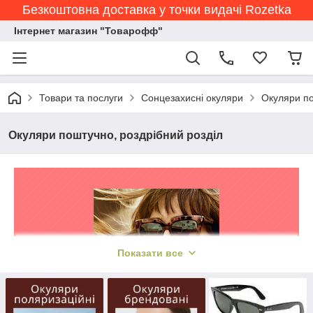
Безкоштовна доставка у точки видачі Rozetka
Інтернет магазин "Товарофф"
Товари та послуги
Сонцезахисні окуляри
Окуляри по
Окуляри поштучно, роздрібний розділ
Показати все