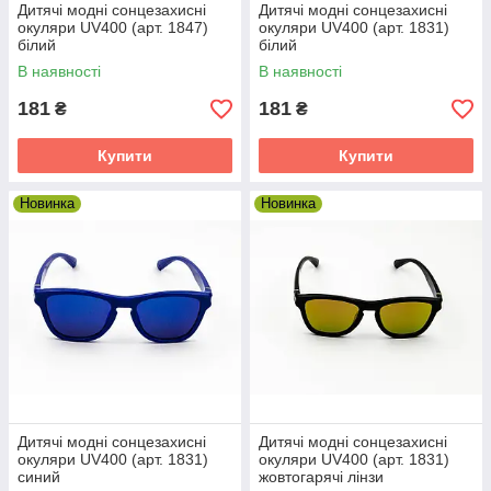
Дитячі модні сонцезахисні
Дитячі модні сонцезахисні
окуляри UV400 (арт. 1847)
окуляри UV400 (арт. 1831)
білий
білий
Переваги сонцезахисних окулярів
В наявності
В наявності
181
181
₴
₴
Захист очей від ультрафіолету
—
використовуючи хороші окуляри з УФ-захистом,
Купити
Купити
можна тривалий час знаходиться під сонцем
без втоми очей
Новинка
Новинка
Поляризаційні лінзи
— постійний захист очей
від прямих впливів сонячних променів. Такі
лінзи значно поліпшать якість зображення через
окуляри
Довговічність очок
— все скла на наших
окулярах орієнтовані на захист від різних
механічних пошкоджень
Дитячі модні сонцезахисні
Дитячі модні сонцезахисні
Комфорт і стиль
— з очками від нашого
окуляри UV400 (арт. 1831)
окуляри UV400 (арт. 1831)
інтернет-магазину вам буде комфортно і не
синий
жовтогарячі лінзи