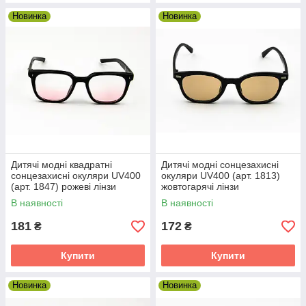
3
Узгодження умов доставки та оплати
Новинка
Новинка
4
Відправка товару обраним способом
Стильні сонцезахисні окуляри за
доступною ціною!
Дитячі модні квадратні
Дитячі модні сонцезахисні
Поспішіть освіжити свої аксесуари до літа!
сонцезахисні окуляри UV400
окуляри UV400 (арт. 1813)
(арт. 1847) рожеві лінзи
жовтогарячі лінзи
↓
В наявності
В наявності
181
172
₴
₴
Купити
Купити
Новинка
Новинка