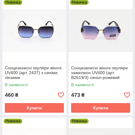
Новинка
Новинка
Звертаємо вашу увагу
У нас регулярно проходять акції зі знижками на
товари.
Слідкуйте за нашими оновленнями і
знижковими пропозиціями.
Сонцезахисні окуляри жіночі
Сонцезахисні жіночі окуляри
Кращі моделі цього сезону
UV400 (арт. 2437) з синіми
хамелеон UV400 (арт.
лінзами
B2619/3) синьо-рожевий
градієнт
В наявності
В наявності
460
473
₴
₴
Купити
Купити
езоправные —
і окуляри з
Новинка
Новинка
В комплекті
охол.