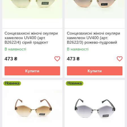
Модні сонцезахисні окуляри
Модні сонцезахисні окуляри — стильний і
незамінний аксесуар для кожної людини в
сонячну погоду.
Сонцезахисні жіночі окуляри
Сонцезахисні жіночі окуляри
хамелеон UV400 (арт.
хамелеон UV400 (арт.
B2622/4) сірий градієнт
B2622/3) рожево-пудровий
градієнт
В наявності
В наявності
473
473
₴
₴
від бренду
 у вигляді
Купити
Купити
ярів додасть
таємничості
Новинка
Новинка
иці.
Стильні окуляри від бренду Chanel
Стильні окуляри від бренду Chanel —
аксесуар у вигляді сонцезахисних окулярів