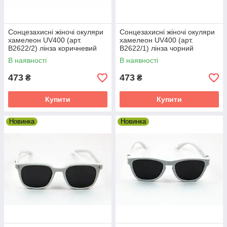
додасть нотку жіночності і таємничості своїй
власниці.
Сонцезахисні жіночі окуляри
Сонцезахисні жіночі окуляри
хамелеон UV400 (арт.
хамелеон UV400 (арт.
B2622/2) лінза коричневий
B2622/1) лінза чорний
градієнт
градієнт
В наявності
В наявності
473
473
₴
₴
ьні окуляри
яри моделі
Купити
Купити
мими лінзами
ревершеною.
Новинка
Новинка
Незвичайні і стильні окуляри
Незвичайні і стильні окуляри сонцезахисні
окуляри моделі «котяче око» з прямими
лінзами зроблять вас неперевершеною.