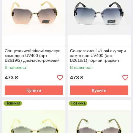
Стильні окуляри безоправные
Стильні окуляри безоправные — якісні
сонцезахисні окуляри з чорними стеклами.
В комплекті серветка і чохол.
Сонцезахисні жіночі окуляри
Сонцезахисні жіночі окуляри
хамелеон UV400 (арт.
хамелеон UV400 (арт.
B2619/2) димчасто-рожевий
B2619/1) чорний градієнт
градієнт
В наявності
В наявності
473
473
₴
₴
і окуляри —
Купити
Купити
ний аксесуар
 в сонячну
Новинка
Новинка