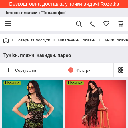
Безкоштовна доставка у точки видачі Rozetka
Інтернет магазин "Товарофф"
Товари та послуги
Купальники і плавки
Туніки, пляжн
Туніки, пляжні накидки, парео
Сортування
0
Фільтри
Новинка
Новинка