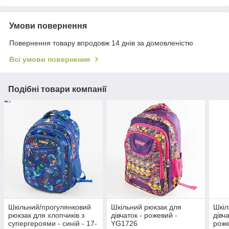
Умови повернення
Повернення товару впродовж 14 днів за домовленістю
Всі умови повернення
Подібні товари компанії
Шкільний/прогулянковий
Шкільний рюкзак для
Шкіл
рюкзак для хлопчиків з
дівчаток - рожевий -
дівч
супергероями - синій - 17-
YG1726
роже