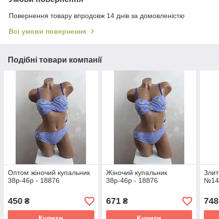
Повернення товару впродовж 14 днів за домовленістю
Всі умови повернення
Подібні товари компанії
Оптом жіночий купальник
Жіночий купальник
Злит
38р-46р - 18876
38р-46р - 18876
№14-
450
671
748
₴
₴
Купити
Купити