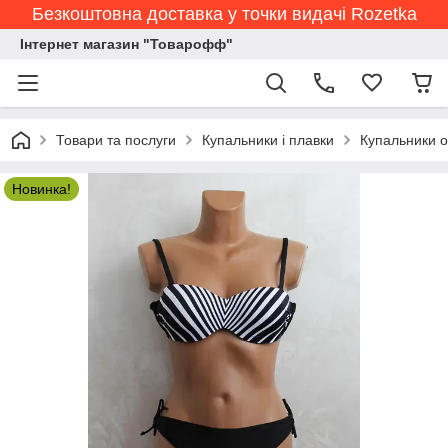
Безкоштовна доставка у точки видачі Rozetka
Інтернет магазин "Товарофф"
Товари та послуги
Купальники і плавки
Купальники о
Новинка!