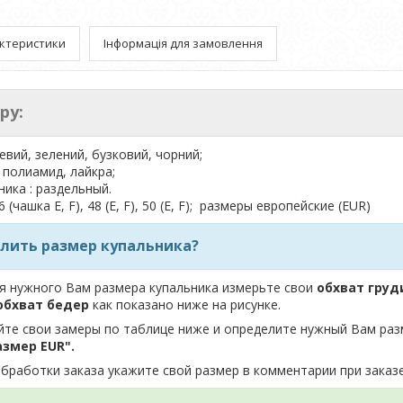
ктеристики
Інформація для замовлення
ру:
жевий, зелений, бузковий, чорний;
 полиамид, лайкра;
ника : раздельный.
 (чашка E, F), 48 (E, F), 50 (E, F); размеры европейские (EUR)
елить размер купальника?
я нужного Вам размера купальника измерьте свои
обхват груд
обхват бедер
как показано ниже на рисунке.
йте свои замеры по таблице ниже и определите нужный Вам раз
азмер EUR".
бработки заказа укажите свой размер в комментарии при заказе