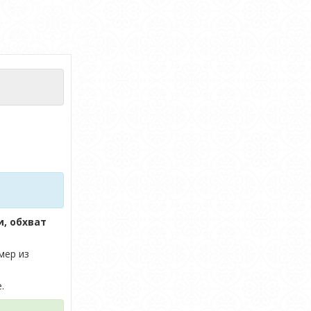
и, обхват
мер из
.