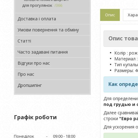
для прогулянок
366
Опис
Хара
Доставка і оплата
Умови повернення та обміну
Опис това
Статті
Часто задавані питання
Колір : ро
Материал :
Відгуки про нас
Тип купаль
Размеры: 46
Про нас
Как опред
Дропшипінг
Для определени
под грудью и 
Далее сравнива
Графік роботи
строки
"Евро р
Для ускорения о
Понеділок
09:00
18:00