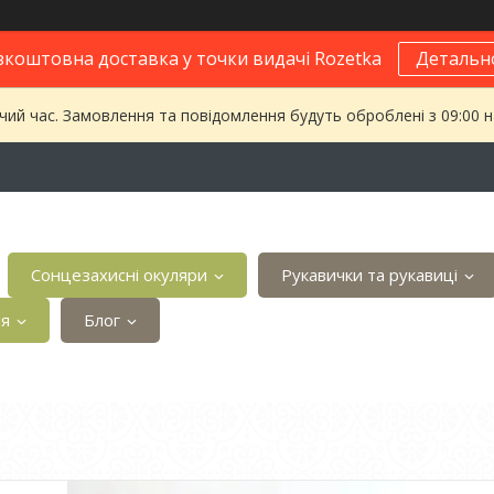
зкоштовна доставка у точки видачі Rozetka
Детальн
чий час. Замовлення та повідомлення будуть оброблені з 09:00 
Сонцезахисні окуляри
Рукавички та рукавиці
ія
Блог