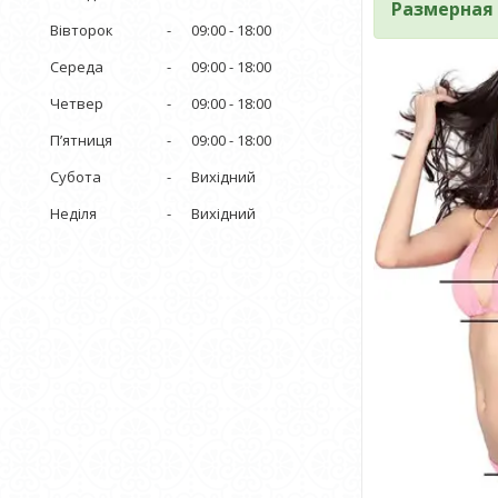
Размерная
Вівторок
09:00
18:00
Середа
09:00
18:00
Четвер
09:00
18:00
Пʼятниця
09:00
18:00
Субота
Вихідний
Неділя
Вихідний