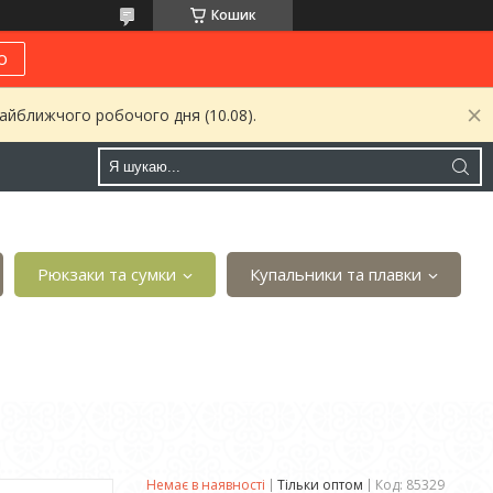
Кошик
о
найближчого робочого дня (10.08).
Рюкзаки та сумки
Купальники та плавки
Немає в наявності
Тільки оптом
Код:
85329