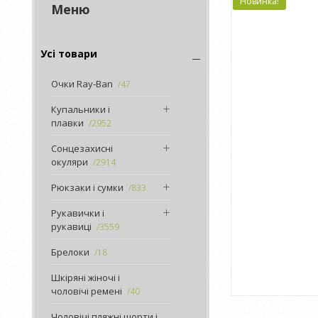
Новинка!
Усі товари
Очки Ray-Ban
47
Купальники і
плавки
2952
Сонцезахисні
окуляри
2914
Рюкзаки і сумки
833
Рукавички і
рукавиці
3559
Брелоки
18
Шкіряні жіночі і
чоловічі ремені
40
Чоловічі пляжні шорти і