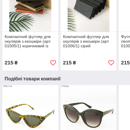
Компактний футляр для
Компактний футляр для
Футл
окулярів з екошкіри (арт.
окулярів з екошкіри (арт.
леоп
01005/1) коричневий із
01006/1) сірий
0100
золотим візерунком
215
215
215
₴
₴
Подібні товари компанії