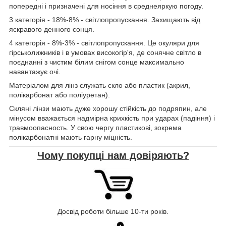
попередні і призначені для носіння в среднеяркую погоду.
3 категорія - 18%-8% - світлопропускання. Захищають від
яскравого денного сонця.
4 категорія - 8%-3% - світлопропускання. Це окуляри для
гірськолижників і в умовах високогір'я, де сонячне світло в
поєднанні з чистим білим снігом сонце максимально
навантажує очі.
Матеріалом для лінз служать скло або пластик (акрил,
полікарбонат або поліуретан).
Скляні лінзи мають дуже хорошу стійкість до подряпин, але
мінусом вважається надмірна крихкість при ударах (падіння) і
травмоопасность. У свою чергу пластикові, зокрема
полікарбонатні мають гарну міцність.
Чому покупці нам довіряють?
Досвід роботи більше 10-ти років.