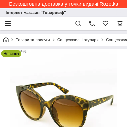
Безкоштовна доставка у точки видачі Rozetka
Інтернет магазин "Товарофф"
Товари та послуги
Сонцезахисні окуляри
Сонцезахис
Новинка