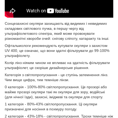
Сонцезахисні окуляри захищають від видимих і невидимих
складових світлового пучка, в першу чергу від
ультрафіолетового спектра, який може провокувати
різноманітні хвороби очей: снігову сліпоту, катаракту та інші.
Офтальмологи рекомендують купувати окуляри з захистом
UV 400, це означає, що вони здатні фільтрувати до 99-100%
ультрафіолету.
Колір лінз ніяким чином не впливає на здатність фільтрувати
ультрафіолет, це скоріше дизайнерське рішення.
Категорія з світлопропускання - це ступінь затемнення лінз.
Чим вище цифра, тим темніше лінзи.
0 категорія - 100%-80% світлопропускання. Це прозорі або
майже прозорі окуляри такі як окуляри для зору, водійські
(для нічної їзди), захисні, іміджеві та окуляри для спорту.
1 категорія - 80%-43% світлопропускання. Ці окуляри
призначені для носіння в похмуру погоду.
2 категорія - 43%-18% - світлопропускання. Трохи темніше ніж