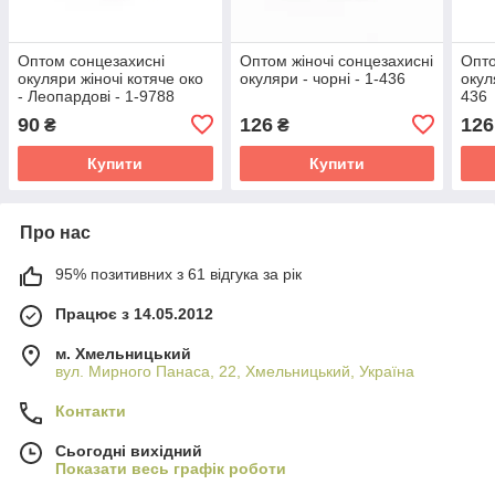
Оптом сонцезахисні
Оптом жіночі сонцезахисні
Опто
окуляри жіночі котяче око
окуляри - чорні - 1-436
окул
- Леопардові - 1-9788
436
90
126
126
₴
₴
Купити
Купити
Про нас
95% позитивних з 61 відгука за рік
Працює з 14.05.2012
м. Хмельницький
вул. Мирного Панаса, 22, Хмельницький, Україна
Контакти
Сьогодні вихідний
Показати весь графік роботи