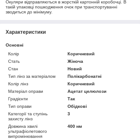
Окуляри відправляються в жорсткій картонній коробочці. В
такій упаковці пошкодження очок при транспортуванні
зводиться до мінімуму.
Характеристики
Основні
Колір
Коричневий
Стать
Жіноча
Стан
Новий
Тип лінз за матеріалом
Полікарбонатні
Колір лінз
Коричневий
Матеріал оправи
Ацетат целюлози
Градієнти
Так
Тип оправи
Обідкові
Категорії та ступінь
3
захисту лінз
Довжина хвилі
400 нм
ультрафіолетового
випромінювання