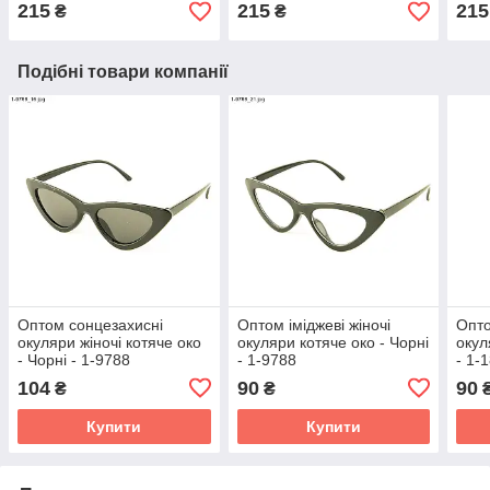
215
215
215
₴
₴
Подібні товари компанії
Оптом сонцезахисні
Оптом іміджеві жіночі
Опто
окуляри жіночі котяче око
окуляри котяче око - Чорні
окул
- Чорні - 1-9788
- 1-9788
- 1-
104
90
90
₴
₴
Купити
Купити