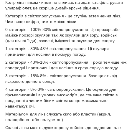
Колір лінз ніяким чином не впливає на здатність фільтрувати
ультрафіолет, це скоріше дизайнерське рішення.
Категорія з світлопропускання - це ступінь затемнення лінз.
Чим вище цифра, тим темніше лінзи.
0 категорія - 100%-80% світлопропускання. Це прозорі або
майже прозорі окуляри такі як окуляри для зору, водійські
(для нічної їзди), захисні, іміджеві та окуляри для спорту.
1 категорія - 80%-43% світлопропускання. Ці окуляри
призначені для носіння в похмуру погоду.
2 категорія - 43%-18% - світлопропускання. Трохи темніше ніж
попередні і призначені для носіння в среднеяркую погоду.
3 категорія - 18%-8% - світлопропускання. Захищають від
яскравого денного сонця.
4 категорія - 8%-3% - світлопропускання. Це окуляри для
гірськолижників і в умовах високогір'я, де сонячне світло в
поєднанні з чистим білим снігом сонце максимально
навантажує очі.
Матеріалом для лінз служать скло або пластик (акрил,
полікарбонат або поліуретан).
Скляні лінзи мають дуже хорошу стійкість до подряпин, але