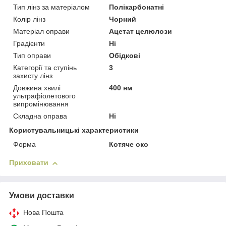
Тип лінз за матеріалом
Полікарбонатні
Колір лінз
Чорний
Матеріал оправи
Ацетат целюлози
Градієнти
Ні
Тип оправи
Обідкові
Категорії та ступінь
3
захисту лінз
Довжина хвилі
400 нм
ультрафіолетового
випромінювання
Складна оправа
Ні
Користувальницькі характеристики
Форма
Котяче око
Приховати
Умови доставки
Нова Пошта