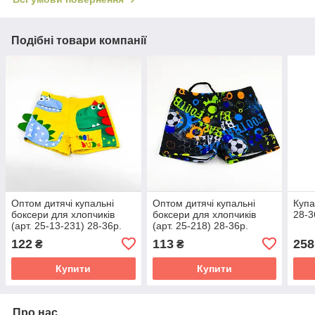
Подібні товари компанії
Оптом дитячі купальні
Оптом дитячі купальні
Купа
боксери для хлопчиків
боксери для хлопчиків
28-3
(арт. 25-13-231) 28-36р.
(арт. 25-218) 28-36р.
чорний з принтом
122
113
258
₴
₴
Купити
Купити
Про нас