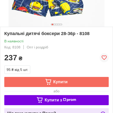
Купальні дитячі боксери 28-36р - 8108
В наявності
Код: 8108
Опт і роздріб
237
₴
95 ₴
від 5 шт.
Купити
або
Купити з