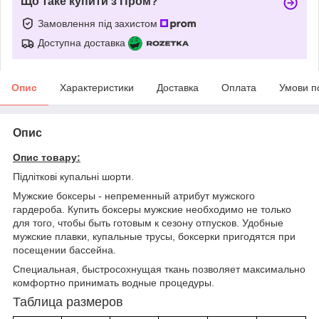
Що таке купити з Пром?
Замовлення під захистом
Доступна доставка
Опис
Характеристики
Доставка
Оплата
Умови п
Опис
Опис товару:
Підліткові купальні шорти.
Мужские боксеры - непременный атрибут мужского
гардероба. Купить боксеры мужские необходимо не только
для того, чтобы быть готовым к сезону отпусков. Удобные
мужские плавки, купальные трусы, боксерки пригодятся при
посещении бассейна.
Cпециальная, быстросохнущая ткань позволяет максимально
комфортно принимать водные процедуры.
Таблица размеров