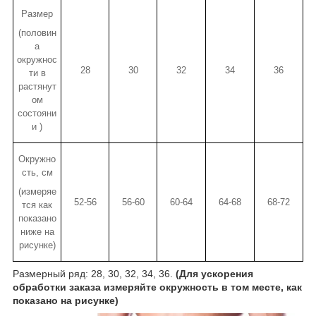
Размер
(половин
а
окружнос
28
30
32
34
36
ти в
растянут
ом
состояни
и )
Окружно
сть, см
(измеряе
52-56
56-60
60-64
64-68
68-72
тся как
показано
ниже на
рисунке)
Размерный ряд: 28, 30, 32, 34, 36.
(Для ускорения
обработки заказа измеряйте окружность в том месте, как
показано на рисунке)