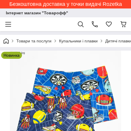
Безкоштовна доставка у точки видачі Rozetka
Інтернет магазин "Товарофф"
Товари та послуги
Купальники і плавки
Дитячі плавки
Новинка