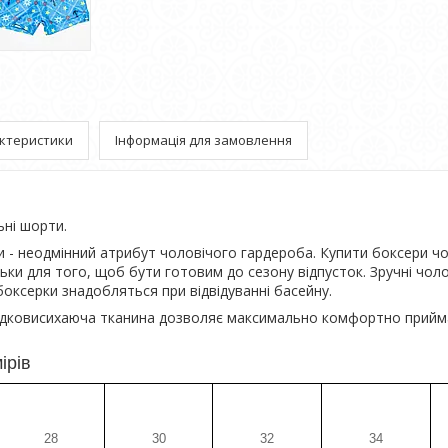
ктеристики
Інформація для замовлення
ьні шорти.
и - неодмінний атрибут чоловічого гардероба. Купити боксери чо
льки для того, щоб бути готовим до сезону відпусток. Зручні чоло
 боксерки знадобляться при відвідуванні басейну.
идковисихаюча тканина дозволяє максимально комфортно прийм
ірів
28
30
32
34