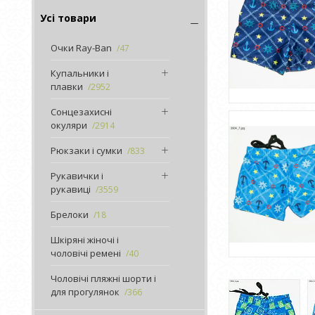
Усі товари
Очки Ray-Ban
47
Купальники і
плавки
2952
Сонцезахисні
окуляри
2914
Рюкзаки і сумки
833
Рукавички і
рукавиці
3559
Брелоки
18
Шкіряні жіночі і
чоловічі ремені
40
Чоловічі пляжні шорти і
для прогулянок
366