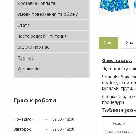
Доставка і оплата
Умови повернення та обміну
Статті
Часто задавані питання
Опис
Хара
Відгуки про нас
Про нас
Опис товару:
Підліткові купал
Дропшипінг
Чоловічі боксер
необхідно не ті
купальні труси,
Спеціальна, шв
Графік роботи
процедури.
Таблиця розм
Понеділок
09:00
18:00
Розмір
Вівторок
09:00
18:00
(половина кола