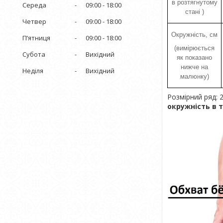
в розтягнутому
Середа
09:00
18:00
стані )
Четвер
09:00
18:00
Окружність, см
Пʼятниця
09:00
18:00
(вимірюється
Субота
Вихідний
як показано
нижче на
Неділя
Вихідний
малюнку)
Розмірний ряд: 28
окружність в т