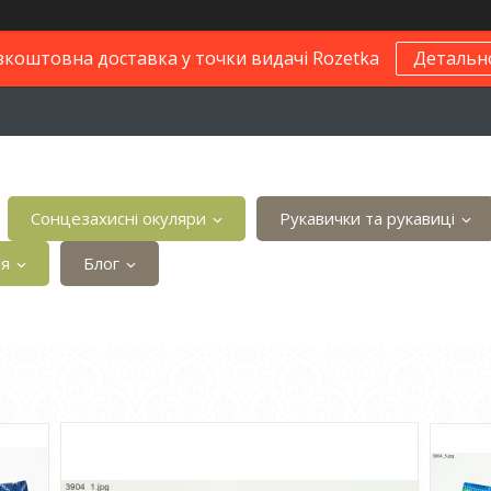
зкоштовна доставка у точки видачі Rozetka
Детальн
Сонцезахисні окуляри
Рукавички та рукавиці
ія
Блог