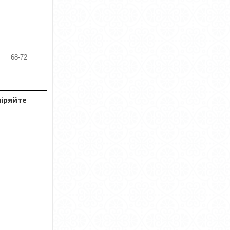
68-72
міряйте