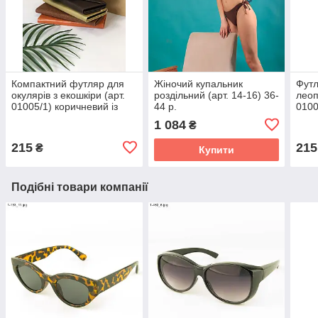
Компактний футляр для
Жіночий купальник
Футл
окулярів з екошкіри (арт.
роздільний (арт. 14-16) 36-
леоп
01005/1) коричневий із
44 р.
0100
золотим візерунком
1 084
₴
215
215
₴
Купити
Подібні товари компанії