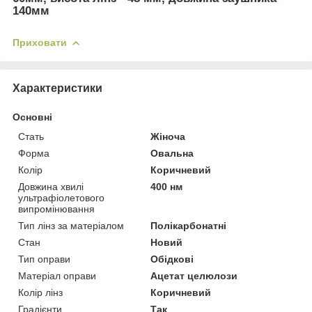
140мм
Приховати
Характеристики
Основні
Стать
Жіноча
Форма
Овальна
Колір
Коричневий
Довжина хвилі
400 нм
ультрафіолетового
випромінювання
Тип лінз за матеріалом
Полікарбонатні
Стан
Новий
Тип оправи
Обідкові
Матеріал оправи
Ацетат целюлози
Колір лінз
Коричневий
Градієнти
Так