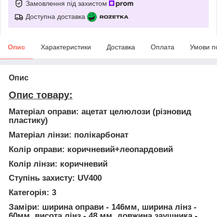
Замовлення під захистом
Доступна доставка
Опис
Характеристики
Доставка
Оплата
Умови п
Опис
Опис товару:
Матеріал оправи: ацетат целюлози (різновид
пластику)
Матеріал лінзи: полікарбонат
Колір оправи: коричневий+леопардовий
Колір лінзи: коричневий
Ступінь захисту: UV400
Категорія: 3
Заміри: ширина оправи - 146мм, ширина лінз -
60мм, висота лінз - 48 мм, довжина заушника -