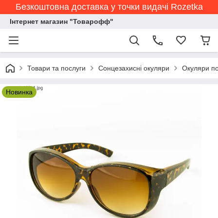
Безкоштовна доставка у точки видачі Rozetka
Інтернет магазин "Товарофф"
Товари та послуги
Сонцезахисні окуляри
Окуляри по
Новинка