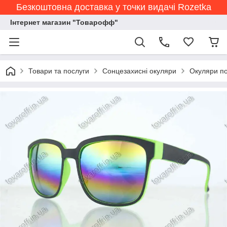
Безкоштовна доставка у точки видачі Rozetka
Інтернет магазин "Товарофф"
Товари та послуги
Сонцезахисні окуляри
Окуляри по