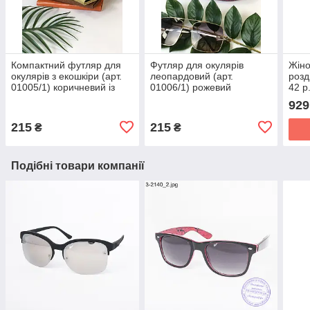
Компактний футляр для
Футляр для окулярів
Жіно
окулярів з екошкіри (арт.
леопардовий (арт.
розд
01005/1) коричневий із
01006/1) рожевий
42 р
золотим візерунком
929
215
215
₴
₴
Подібні товари компанії