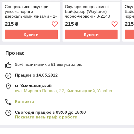
Сонцезахисні окуляри
Окуляри сонцезахисні
Окул
унісекс чорні з
Вайфарер (Wayfarer)
Вайф
дзеркальними лінзами - 2-
чорно-червоні - 3-2140
чорн
6095
215
215
215
₴
₴
Купити
Купити
Про нас
95% позитивних з 61 відгука за рік
Працює з 14.05.2012
м. Хмельницький
вул. Мирного Панаса, 22, Хмельницький, Україна
Контакти
Сьогодні працює з 09:00 до 18:00
Показати весь графік роботи