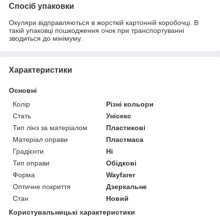
Спосіб упаковки
Окуляри відправляються в жорсткій картонній коробочці. В
такій упаковці пошкодження очок при транспортуванні
зводиться до мінімуму.
Характеристики
Основні
Колір
Різні кольори
Стать
Унісекс
Тип лінз за матеріалом
Пластикові
Матеріал оправи
Пластмаса
Градієнти
Ні
Тип оправи
Обідкові
Форма
Wayfarer
Оптичне покриття
Дзеркальне
Стан
Новий
Користувальницькі характеристики