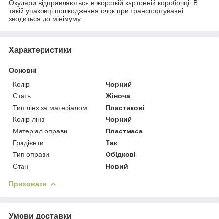
Окуляри відправляються в жорсткій картонній коробочці. В
такій упаковці пошкодження очок при транспортуванні
зводиться до мінімуму.
Характеристики
Основні
Колір
Чорний
Стать
Жіноча
Тип лінз за матеріалом
Пластикові
Колір лінз
Чорний
Матеріал оправи
Пластмаса
Градієнти
Так
Тип оправи
Обідкові
Стан
Новий
Приховати
Умови доставки