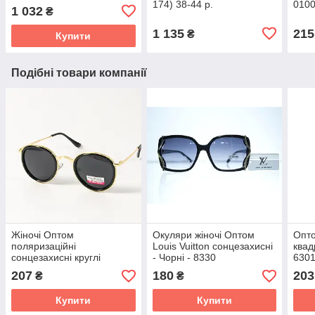
174) 38-44 р.
0100
1 032
₴
золо
1 135
215
₴
Купити
Подібні товари компанії
Жіночі Оптом
Окуляри жіночі Оптом
Опто
поляризаційні
Louis Vuitton сонцезахисні
квад
сонцезахисні круглі
- Чорні - 8330
6301
окуляри (арт. P3389/1)
207
180
203
₴
₴
чорні
Купити
Купити