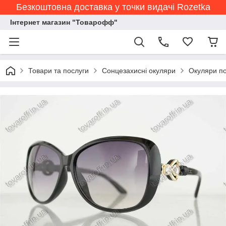
Безкоштовна доставка у точки видачі Rozetka
Інтернет магазин "Товарофф"
Товари та послуги
Сонцезахисні окуляри
Окуляри по