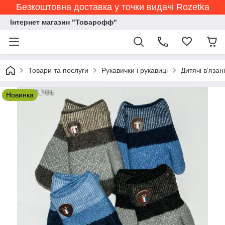
Безкоштовна доставка у точки видачі Rozetka
Інтернет магазин "Товарофф"
Товари та послуги
Рукавички і рукавиці
Дитячі в'язан
Новинка