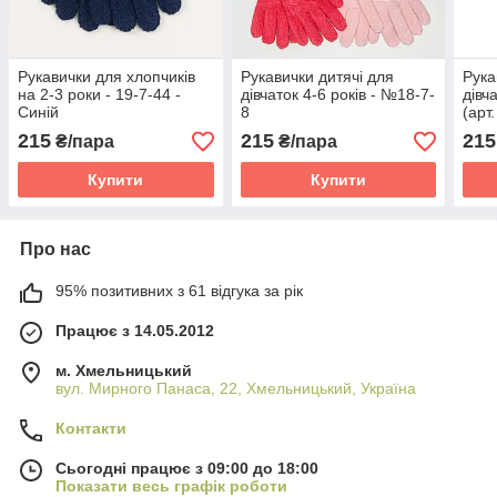
Рукавички для хлопчиків
Рукавички дитячі для
Рука
на 2-3 роки - 19-7-44 -
дівчаток 4-6 років - №18-7-
дівч
Синій
8
(арт
215
215
215
₴/пара
₴/пара
Купити
Купити
Про нас
95% позитивних з 61 відгука за рік
Працює з 14.05.2012
м. Хмельницький
вул. Мирного Панаса, 22, Хмельницький, Україна
Контакти
Сьогодні працює з 09:00 до 18:00
Показати весь графік роботи