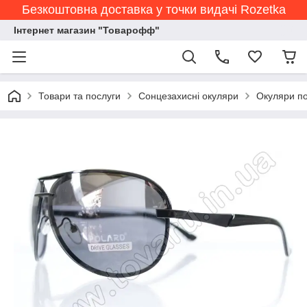
Безкоштовна доставка у точки видачі Rozetka
Інтернет магазин "Товарофф"
Товари та послуги
Сонцезахисні окуляри
Окуляри по