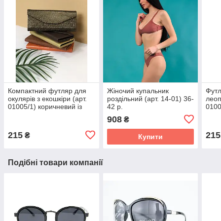
Компактний футляр для
Жіночий купальник
Футл
окулярів з екошкіри (арт.
роздільний (арт. 14-01) 36-
леоп
01005/1) коричневий із
42 р.
0100
золотим візерунком
908
₴
215
215
₴
Купити
Подібні товари компанії