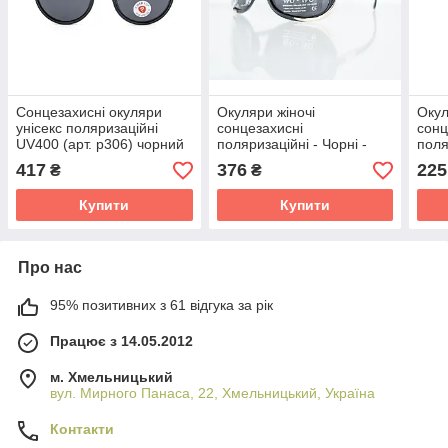
Сонцезахисні окуляри
Окуляри жіночі
Окул
унісекс поляризаційні
сонцезахисні
сонц
UV400 (арт. p306) чорний
поляризаційні - Чорні -
поля
8140
- Чо
417
376
225
₴
₴
PA1
Купити
Купити
Про нас
95% позитивних з 61 відгука за рік
Працює з 14.05.2012
м. Хмельницький
вул. Мирного Панаса, 22, Хмельницький, Україна
Контакти