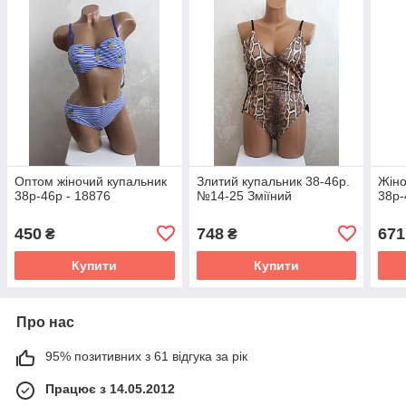
Оптом жіночий купальник
Злитий купальник 38-46р.
Жіно
38р-46р - 18876
№14-25 Зміїний
38р-
450
748
671
₴
₴
Купити
Купити
Про нас
95% позитивних з 61 відгука за рік
Працює з 14.05.2012