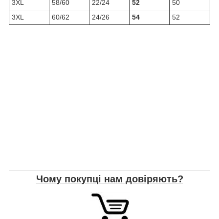
3XL
58/60
22/24
52
50
3XL
60/62
24/26
54
52
Чому покупці нам довіряють?