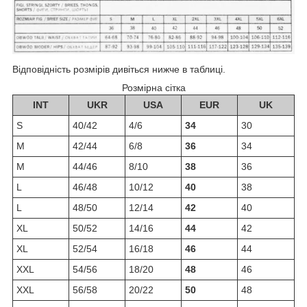
Відповідність розмірів дивіться нижче в таблиці.
Розмірна сітка
INT
UKR
USA
EUR
UK
S
40/42
4/6
34
30
M
42/44
6/8
36
34
M
44/46
8/10
38
36
L
46/48
10/12
40
38
L
48/50
12/14
42
40
XL
50/52
14/16
44
42
XL
52/54
16/18
46
44
XXL
54/56
18/20
48
46
XXL
56/58
20/22
50
48