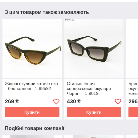
З цим товаром також замовляють
Жіночі окуляри котяче око
Стильні жіночі
Брен
- Леопардові - 1-88592
сонцезахисні окуляри —
окул
Чорні — 1-9019
кол
дзер
269
430
296
₴
₴
RB-
Купити
Купити
Подібні товари компанії