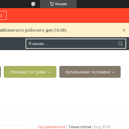
Кошик
о
найближчого робочого дня (10.08).
Рюкзаки та сумки
Купальники та плавки
Під замовлення
Тільки оптом
Код:
8702