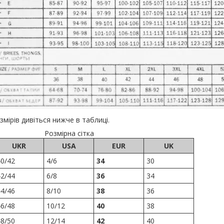
змірів дивіться нижче в таблиці.
Розмірна сітка
UKR
USA
EUR
UK
40/42
4/6
34
30
42/44
6/8
36
34
44/46
8/10
38
36
46/48
10/12
40
38
48/50
12/14
42
40