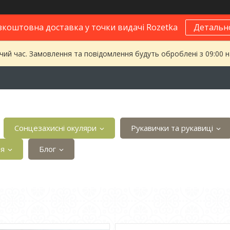
зкоштовна доставка у точки видачі Rozetka
Детальн
чий час. Замовлення та повідомлення будуть оброблені з 09:00 
Сонцезахисні окуляри
Рукавички та рукавиці
ія
Блог