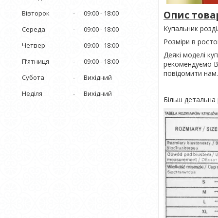
Опис това
Вівторок
09:00
18:00
Купальник розділ
Середа
09:00
18:00
Розміри в ростов
Четвер
09:00
18:00
Деякі моделі ку
Пʼятниця
09:00
18:00
рекомендуємо Ва
повідомити нам.
Субота
Вихідний
Неділя
Вихідний
Більш детальна 