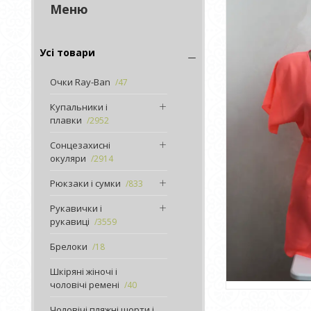
Усі товари
Очки Ray-Ban
47
Купальники і
плавки
2952
Сонцезахисні
окуляри
2914
Рюкзаки і сумки
833
Рукавички і
рукавиці
3559
Брелоки
18
Шкіряні жіночі і
чоловічі ремені
40
Чоловічі пляжні шорти і