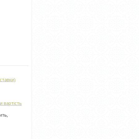
ставки)
и вартість
ить,