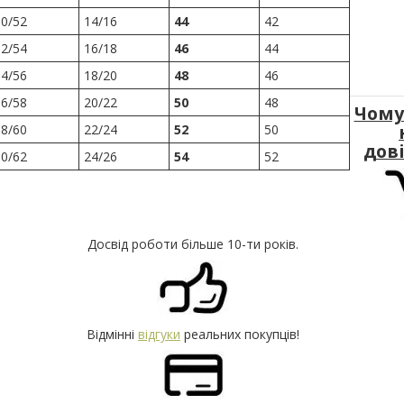
50/52
14/16
44
42
52/54
16/18
46
44
54/56
18/20
48
46
56/58
20/22
50
48
Чому
58/60
22/24
52
50
дов
60/62
24/26
54
52
Досвід роботи більше 10-ти років.
Відмінні
відгуки
реальних покупців!