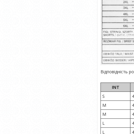
Відповідність ро
INT
S
M
M
L
L