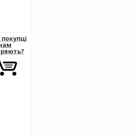
 покупці
нам
іряють?