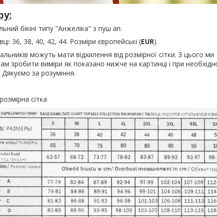
ру:
ьний бікіні типу "Анжеліка" з пуш ап.
ці: 36, 38, 40, 42, 44. Розміри європейські (
EUR
).
пальників можуть мати відхилення від розмірної сітки. З цього ми
м зробити виміри як показано нижче на картинці і при необхідн
 Дякуємо за розуміння.
розмірна сітка