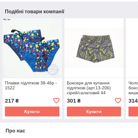
Подібні товари компанії
Плавки підліткові 38-46р -
Боксери для купання
Чолов
1522
підліткові (арт.13-206)
бокс
сірий/салатовий 44
кише
Сині
217
301
314
₴
₴
Купити
Купити
Про нас