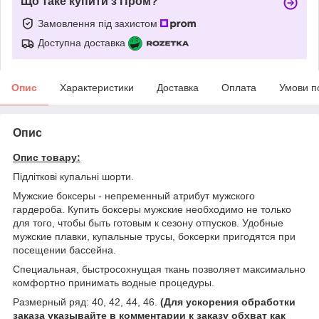
Що таке купити з Пром?
Замовлення під захистом
Доступна доставка
Опис
Характеристики
Доставка
Оплата
Умови п
Опис
Опис товару:
Підліткові купальні шорти.
Мужские боксеры - непременный атрибут мужского
гардероба. Купить боксеры мужские необходимо не только
для того, чтобы быть готовым к сезону отпусков. Удобные
мужские плавки, купальные трусы, боксерки пригодятся при
посещении бассейна.
Cпециальная, быстросохнущая ткань позволяет максимально
комфортно принимать водные процедуры.
Размерный ряд: 40, 42, 44, 46.
(Для ускорения обработки
заказа указывайте в комментарии к заказу обхват как