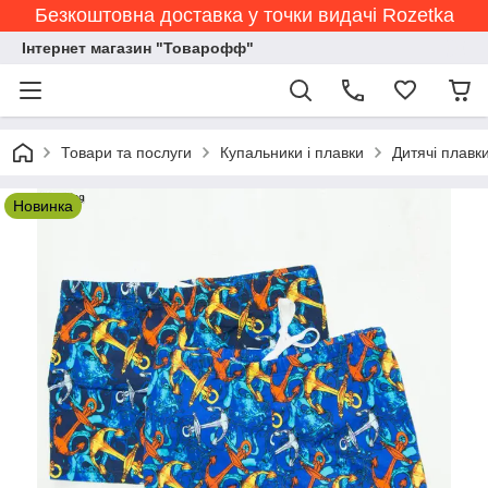
Безкоштовна доставка у точки видачі Rozetka
Інтернет магазин "Товарофф"
Товари та послуги
Купальники і плавки
Дитячі плавки
Новинка