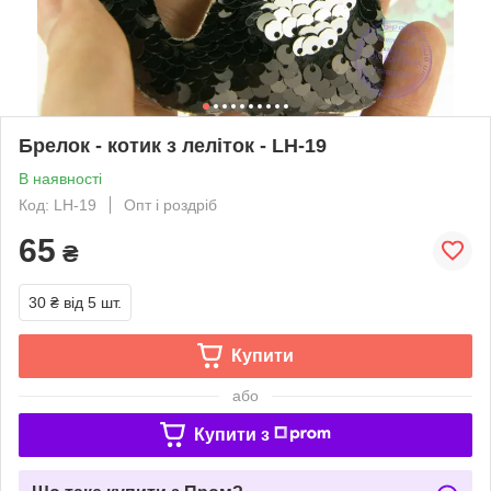
Брелок - котик з леліток - LH-19
В наявності
Код: LH-19
Опт і роздріб
65
₴
30 ₴
від 5 шт.
Купити
або
Купити з