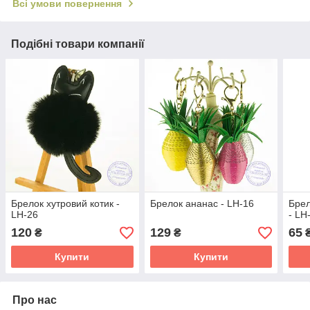
Всі умови повернення
Подібні товари компанії
Брелок хутровий котик -
Брелок ананас - LH-16
Брел
LH-26
- LH
120
129
65
₴
₴
Купити
Купити
Про нас