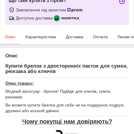
Що таке купити з Пром?
Замовлення під захистом
Доступна доставка
Опис
Характеристики
Доставка
Оплата
Умови п
Опис
Купити брелок з двосторонніх паєток для сумки,
рюкзака або ключів
Опис товару:
Модний аксесуар - брелок! Підійде для ключів, сумок,
рюкзаків.
Ви можете купити брелок для себе чи на подарунок подрузі,
дружині або коханій дівчині.
Чому покупці нам довіряють?