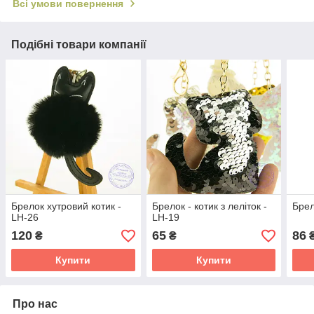
Всі умови повернення
Подібні товари компанії
Брелок хутровий котик -
Брелок - котик з леліток -
Брел
LH-26
LH-19
120
65
86
₴
₴
Купити
Купити
Про нас