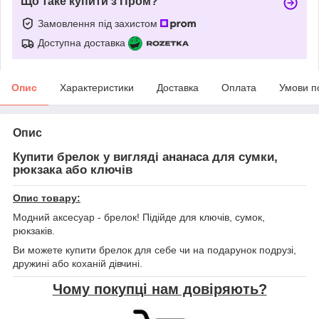
Що таке купити з Пром?
Замовлення під захистом
Доступна доставка
Опис
Характеристики
Доставка
Оплата
Умови п
Опис
Купити брелок у вигляді ананаса для сумки,
рюкзака або ключів
Опис товару:
Модний аксесуар - брелок! Підійде для ключів, сумок,
рюкзаків.
Ви можете купити брелок для себе чи на подарунок подрузі,
дружині або коханій дівчині.
Чому покупці нам довіряють?