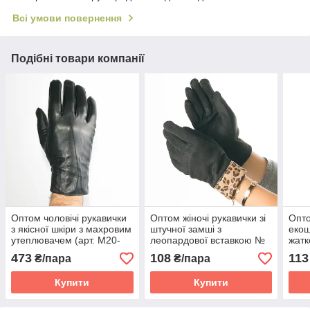
Всі умови повернення
Подібні товари компанії
Оптом чоловічі рукавички
Оптом жіночі рукавички зі
Опто
з якісної шкіри з махровим
штучної замші з
екош
утеплювачем (арт. M20-
леопардової вставкою №
жатк
232-2)
19-1-51-4
473
108
113
₴/пара
₴/пара
Купити
Купити