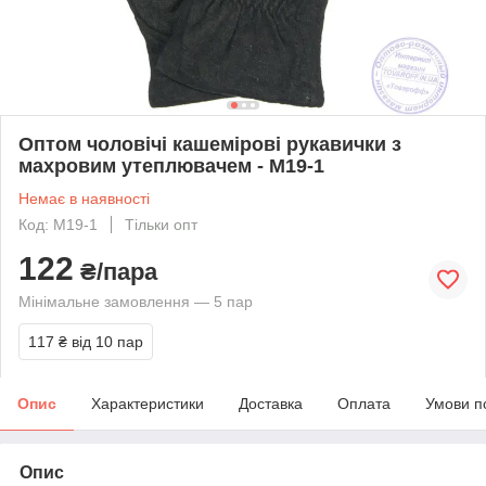
Оптом чоловічі кашемірові рукавички з
махровим утеплювачем - M19-1
Немає в наявності
Код: M19-1
Тільки опт
122
₴/пара
Мінімальне замовлення — 5 пар
117 ₴
від 10 пар
Опис
Характеристики
Доставка
Оплата
Умови п
Опис