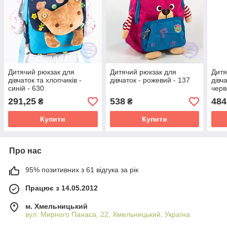
Дитячий рюкзак для
Дитячий рюкзак для
Дитя
дівчаток та хлопчиків -
дівчаток - рожевий - 137
дівч
синій - 630
черв
291,25
538
484
₴
₴
Купити
Купити
Про нас
95% позитивних з 61 відгука за рік
Працює з 14.05.2012
м. Хмельницький
вул. Мирного Панаса, 22, Хмельницький, Україна