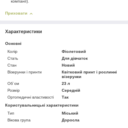
компанії).
Приховати
Характеристики
Основні
Колір
Фіолетовий
Стать
Для дівчаток
Стан
Новий
Візерунки і принти
Квітковий принт і рослинні
візерунки
Об`єм
23 л
Розмір
Середній
Ортопедичні властивості
Так
Користувальницькі характеристики
Тип
Міський
Вікова група
Доросла