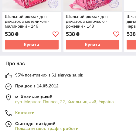
Шкільний рюкзак для
Шкільний рюкзак для
Шкіл
дівчаток з метеликом -
дівчаток з квіточкою -
дівч
малиновий - 146
рожевий - 149
черв
538
538
538
₴
₴
Купити
Купити
Про нас
95% позитивних з 61 відгука за рік
Працює з 14.05.2012
м. Хмельницький
вул. Мирного Панаса, 22, Хмельницький, Україна
Контакти
Сьогодні вихідний
Показати весь графік роботи