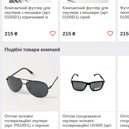
Компактний футляр для
Компактний футляр для
Футл
окулярів з екошкіри (арт.
окулярів з екошкіри (арт.
леоп
01005/1) коричневий із
01006/1) сірий
0100
золотим візерунком
215
215
215
₴
₴
Подібні товари компанії
Оптом чоловічі
Оптом сонцезахисні
Опто
поляризаційні окуляри
окуляри чоловічі
спор
(арт. P9100/1) з чорною
поляризаційні UV400 (арт.
сонц