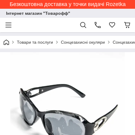
Безкоштовна доставка у точки видачі Rozetka
Інтернет магазин "Товарофф"
Товари та послуги
Сонцезахисні окуляри
Сонцезахис