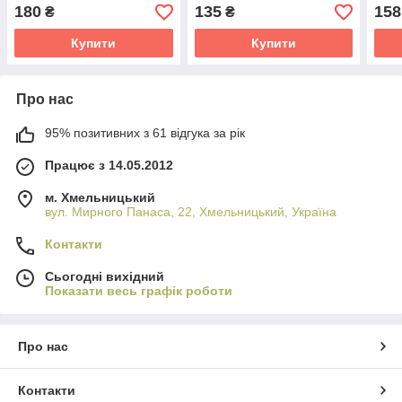
оправою
p5425) чорний матовий
P19/
180
135
158
₴
₴
Купити
Купити
Про нас
95% позитивних з 61 відгука за рік
Працює з 14.05.2012
м. Хмельницький
вул. Мирного Панаса, 22, Хмельницький, Україна
Контакти
Сьогодні вихідний
Показати весь графік роботи
Про нас
Контакти