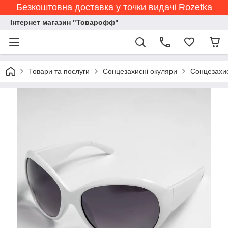
Безкоштовна доставка у точки видачі Rozetka
Інтернет магазин "Товарофф"
Товари та послуги
Сонцезахисні окуляри
Сонцезахис