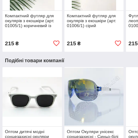
Компактний футляр для
Компактний футляр для
Футл
окулярів з екошкіри (арт.
окулярів з екошкіри (арт.
леоп
01005/1) коричневий із
01006/1) сірий
0100
золотим візерунком
215
215
215
₴
₴
Подібні товари компанії
Оптом дитячі модні
Оптом Окуляри унісекс
Опто
сонцезахисні окуляри
сонцезахисні - Синьо-білі
окул