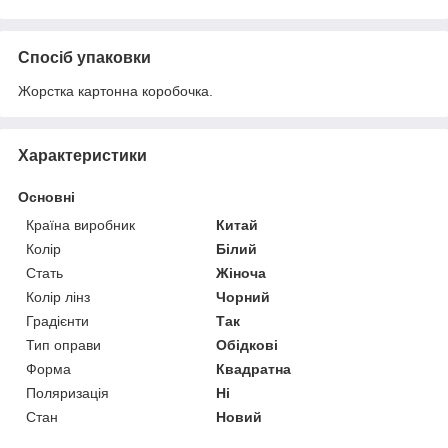
Спосіб упаковки
Жорстка картонна коробочка.
Характеристики
Основні
Країна виробник
Китай
Колір
Білий
Стать
Жіноча
Колір лінз
Чорний
Градієнти
Так
Тип оправи
Обідкові
Форма
Квадратна
Поляризація
Ні
Стан
Новий