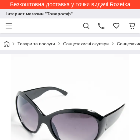
Безкоштовна доставка у точки видачі Rozetka
Інтернет магазин "Товарофф"
Товари та послуги
Сонцезахисні окуляри
Сонцезахис