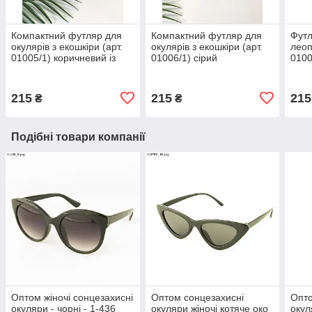
Компактний футляр для
Компактний футляр для
Футл
окулярів з екошкіри (арт.
окулярів з екошкіри (арт.
леоп
01005/1) коричневий із
01006/1) сірий
0100
золотим візерунком
215
215
215
₴
₴
Подібні товари компанії
Оптом жіночі сонцезахисні
Оптом сонцезахисні
Опто
окуляри - чорні - 1-436
окуляри жіночі котяче око
окул