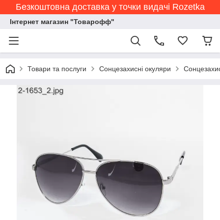
Безкоштовна доставка у точки видачі Rozetka
Інтернет магазин "Товарофф"
Товари та послуги
Сонцезахисні окуляри
Сонцезахис