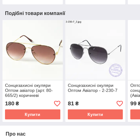
Подібні товари компанії
Сонцезахисні окуляри
Сонцезахисні окуляри
Опто
Оптом авіатор (арт. 80-
Оптом Авіатор - 2-230-7
сонц
665/2) коричневі
(Аві
Сріб
180
81
99
₴
₴
Купити
Купити
Про нас