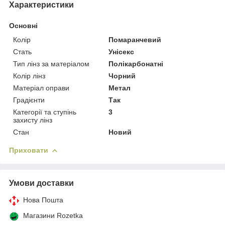
Характеристики
Основні
Колір
Помаранчевий
Стать
Унісекс
Тип лінз за матеріалом
Полікарбонатні
Колір лінз
Чорний
Матеріал оправи
Метал
Градієнти
Так
Категорії та ступінь
3
захисту лінз
Стан
Новий
Приховати
Умови доставки
Нова Пошта
Магазини Rozetka