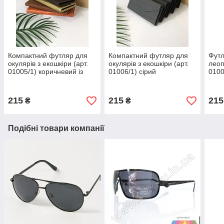
Компактний футляр для
Компактний футляр для
Футл
окулярів з екошкіри (арт.
окулярів з екошкіри (арт.
леоп
01005/1) коричневий із
01006/1) сірий
0100
золотим візерунком
215
215
215
₴
₴
Подібні товари компанії