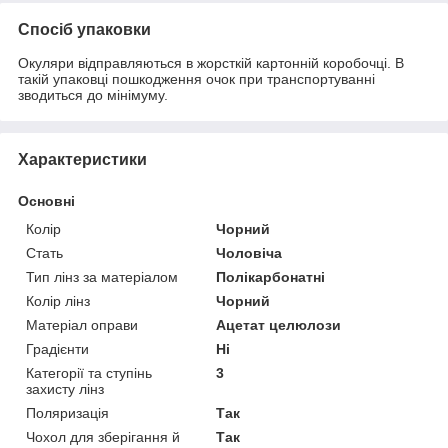
Спосіб упаковки
Окуляри відправляються в жорсткій картонній коробочці. В
такій упаковці пошкодження очок при транспортуванні
зводиться до мінімуму.
Характеристики
Основні
Колір
Чорний
Стать
Чоловіча
Тип лінз за матеріалом
Полікарбонатні
Колір лінз
Чорний
Матеріал оправи
Ацетат целюлози
Градієнти
Ні
Категорії та ступінь
3
захисту лінз
Поляризація
Так
Чохол для зберігання й
Так