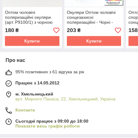
Оптом чоловічі
Окуляри Оптом чоловічі
Опто
поляризаційні окуляри
сонцезахисні
спор
(арт. P9100/1) з чорною
поляризаційні - Чорні -
сонц
оправою
P09036
P19/
180
203
158
₴
₴
Купити
Купити
Про нас
95% позитивних з 61 відгука за рік
Працює з 14.05.2012
м. Хмельницький
вул. Мирного Панаса, 22, Хмельницький, Україна
Контакти
Сьогодні працює з 09:00 до 18:00
Показати весь графік роботи