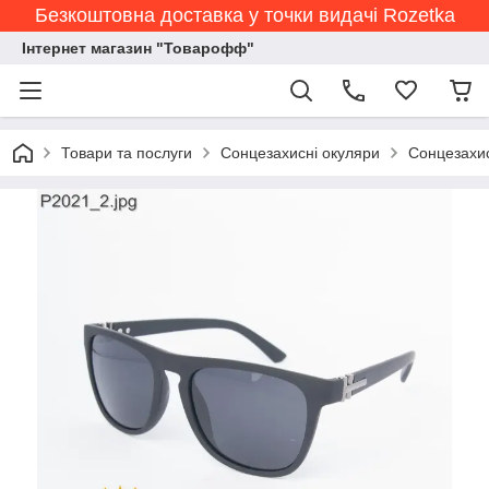
Безкоштовна доставка у точки видачі Rozetka
Інтернет магазин "Товарофф"
Товари та послуги
Сонцезахисні окуляри
Сонцезахис