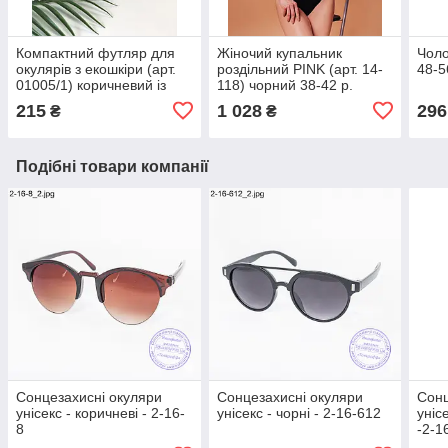
Компактний футляр для
Жіночий купальник
Чоло
окулярів з екошкіри (арт.
роздільний PINK (арт. 14-
48-5
01005/1) коричневий із
118) чорний 38-42 р.
золотим візерунком
215
1 028
296
₴
₴
Подібні товари компанії
Сонцезахисні окуляри
Сонцезахисні окуляри
Сонц
унісекс - коричневі - 2-16-
унісекс - чорні - 2-16-612
уніс
8
-2-1