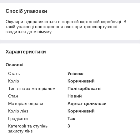
Спосіб упаковки
Окуляри відправляються в жорсткій картонній коробочці. В
такій упаковці пошкодження очок при транспортуванні
зводиться до мінімуму.
Характеристики
Основні
Стать
Унісекс
Колір
Коричневий
Тип лінз за матеріалом
Полікарбонатні
Стан
Новий
Матеріал оправи
Ацетат целюлози
Колір лінз
Коричневий
Градієнти
Так
Категорії та ступінь
3
захисту лінз