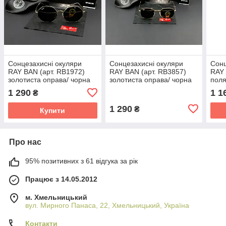
Сонцезахисні окуляри
Сонцезахисні окуляри
Сонц
RAY BAN (арт. RB1972)
RAY BAN (арт. RB3857)
RAY
золотиста оправа/ чорна
золотиста оправа/ чорна
поля
лінза
лінза
RB28
1 290
1 1
₴
опр
1 290
₴
Купити
Про нас
95% позитивних з 61 відгука за рік
Працює з 14.05.2012
м. Хмельницький
вул. Мирного Панаса, 22, Хмельницький, Україна
Контакти