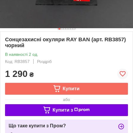
Сонцезахисні окуляри RAY BAN (арт. RB3857)
чорний
В наявності 2 од.
Код: RB3857
Роздріб
1 290
₴
Купити
або
Купити з
Що таке купити з Пром?