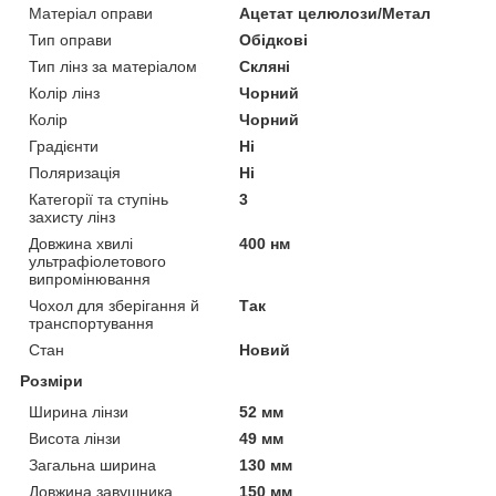
Матеріал оправи
Ацетат целюлози/Метал
Тип оправи
Обідкові
Тип лінз за матеріалом
Скляні
Колір лінз
Чорний
Колір
Чорний
Градієнти
Ні
Поляризація
Ні
Категорії та ступінь
3
захисту лінз
Довжина хвилі
400 нм
ультрафіолетового
випромінювання
Чохол для зберігання й
Так
транспортування
Стан
Новий
Розміри
Ширина лінзи
52 мм
Висота лінзи
49 мм
Загальна ширина
130 мм
Довжина завушника
150 мм