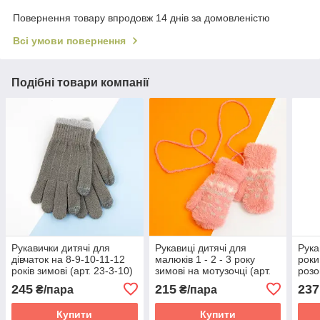
Повернення товару впродовж 14 днів за домовленістю
Всі умови повернення
Подібні товари компанії
Рукавички дитячі для
Рукавиці дитячі для
Рука
дівчаток на 8-9-10-11-12
малюків 1 - 2 - 3 року
роки
років зимові (арт. 23-3-10)
зимові на мотузочці (арт.
роз
сірий
20-7-83)
245
215
237
₴/пара
₴/пара
Купити
Купити