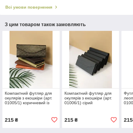
Всі умови повернення
З цим товаром також замовляють
Компактний футляр для
Компактний футляр для
Футл
окулярів з екошкіри (арт.
окулярів з екошкіри (арт.
леоп
01005/1) коричневий із
01006/1) сірий
0100
золотим візерунком
215
215
215
₴
₴