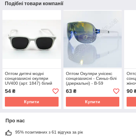
Подібні товари компанії
Оптом дитячі модні
Оптом Окуляри унісекс
Опто
сонцезахисні окуляри
сонцезахисні - Синьо-білі
сонц
UV400 (арт. 1847) білий
(дзеркальні) - B-59
жіно
- 1-
54
63
90
₴
₴
Купити
Купити
Про нас
95% позитивних з 61 відгука за рік