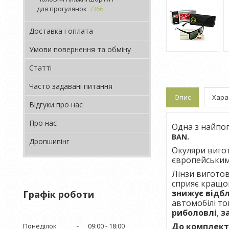
для прогулянок
366
Доставка і оплата
Умови повернення та обміну
Статті
Часто задавані питання
Опис
Хара
Відгуки про нас
Про нас
Одна з найпо
BAN.
Дропшипінг
Окуляри виго
європейським 
Лінзи виготов
сприяє кращо
знижує відбл
Графік роботи
автомобілі то
риболовлі
,
з
До комплект
Понеділок
09:00
18:00