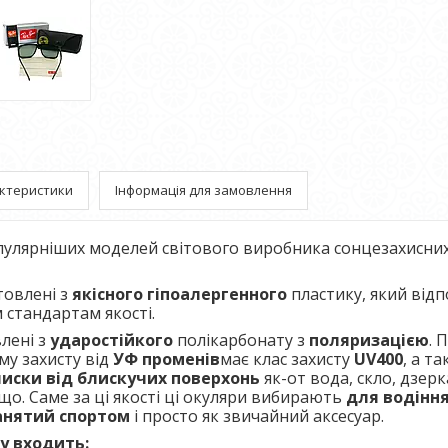
ктеристики
Інформація для замовлення
пулярніших моделей світового виробника сонцезахисни
товлені з
якісного гіпоалергенного
пластику, який відп
стандартам якості.
лені з
ударостійкого
полікарбонату з
поляризацією
. 
му захисту від
УФ променів
має клас захисту
UV400
, а т
иски від блискучих поверхонь
як-от вода, скло, дзерк
що. Саме за ці якості ці окуляри вибирають
для водінн
анятий спортом
і просто як звичайний аксесуар.
у входить: