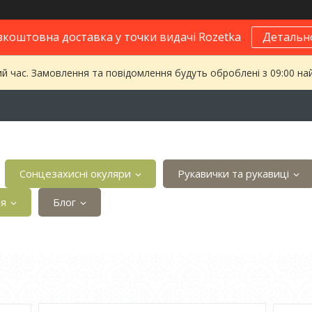
зкоштовна доставка у точки видачі Rozetka
Детальн
ий час. Замовлення та повідомлення будуть оброблені з 09:00 на
Сонцезахисні окуляри
Рукавички та рукавиці
ія
Блог