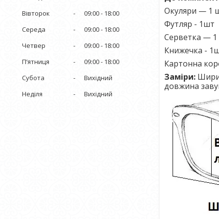
Окуляри — 1 ш
Вівторок
09:00
18:00
Футляр - 1шт
Середа
09:00
18:00
Серветка — 1
Четвер
09:00
18:00
Книжечка - 1
Пʼятниця
09:00
18:00
Картонна кор
Заміри:
Ширин
Субота
Вихідний
довжина заву
Неділя
Вихідний