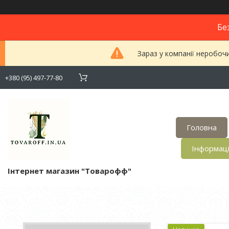
Бе
Зараз у компанії неробоч
+380 (95) 497-77-80
Головна
Інформац
Інтернет магазин "Товарофф"