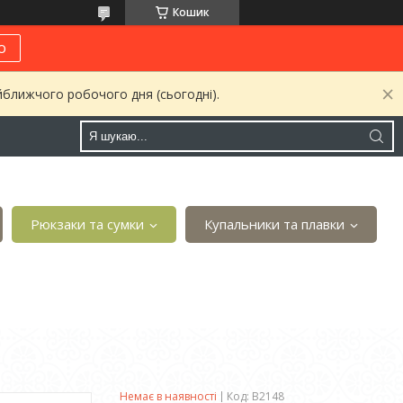
Кошик
о
йближчого робочого дня (сьогодні).
Рюкзаки та сумки
Купальники та плавки
Немає в наявності
Код:
B2148