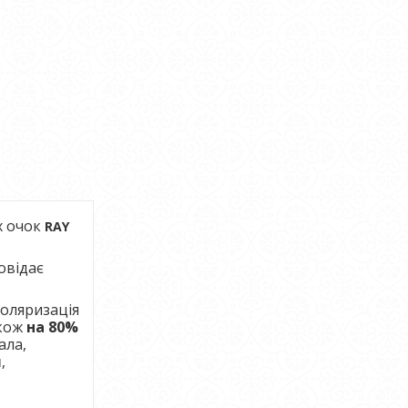
х очок
RAY
овідає
Поляризація
акож
на 80%
ала,
я
,