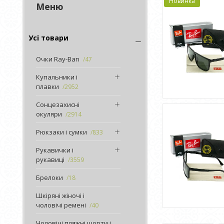
Новинка
Усі товари
Очки Ray-Ban
47
Купальники і
плавки
2952
Сонцезахисні
окуляри
2914
Рюкзаки і сумки
833
Рукавички і
рукавиці
3559
Брелоки
18
Шкіряні жіночі і
чоловічі ремені
40
Чоловічі пляжні шорти і