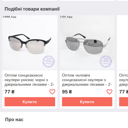
Подібні товари компанії
Оптом сонцезахисні
Оптом чоловічі
Опто
окуляри унісекс чорні з
сонцезахисні окуляри з
окул
дзеркальними лінзами - 2-
дзеркальними лінзами - 2-
дзер
6095
524
151
77
95
77
₴
₴
Купити
Купити
Про нас