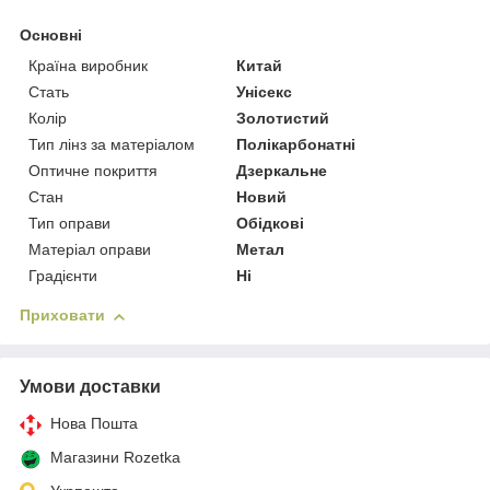
Основні
Країна виробник
Китай
Стать
Унісекс
Колір
Золотистий
Тип лінз за матеріалом
Полікарбонатні
Оптичне покриття
Дзеркальне
Стан
Новий
Тип оправи
Обідкові
Матеріал оправи
Метал
Градієнти
Ні
Приховати
Умови доставки
Нова Пошта
Магазини Rozetka