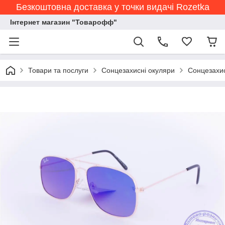
Безкоштовна доставка у точки видачі Rozetka
Інтернет магазин "Товарофф"
Товари та послуги
Сонцезахисні окуляри
Сонцезахис