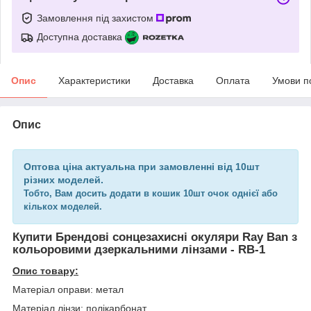
Замовлення під захистом
Доступна доставка
Опис
Характеристики
Доставка
Оплата
Умови п
Опис
Оптова ціна актуальна при замовленні від 10шт
різних моделей.
Тобто, Вам досить додати в кошик 10шт очок однієї або
кількох моделей.
Купити Брендові сонцезахисні окуляри Ray Ban з
кольоровими дзеркальними лінзами - RB-1
Опис товару:
Матеріал оправи: метал
Матеріал лінзи: полікарбонат