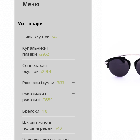
Усі товари
Очки Ray-Ban
47
Купальники і
плавки
2952
Сонцезахисні
окуляри
2914
Рюкзаки і сумки
833
Рукавички і
рукавиці
3559
Брелоки
18
Шкіряні жіночі і
чоловічі ремені
40
Чоловічі пляжні шорти і