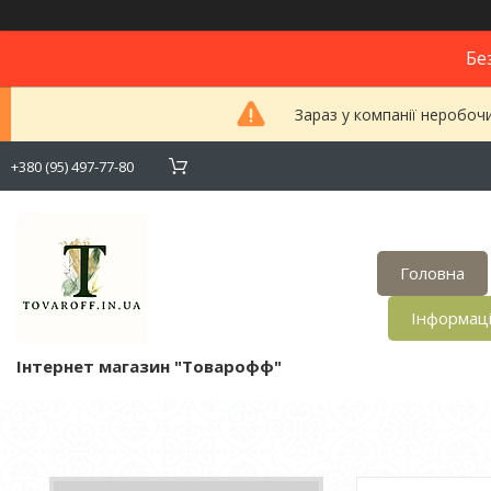
Бе
Зараз у компанії неробоч
+380 (95) 497-77-80
Головна
Інформац
Інтернет магазин "Товарофф"