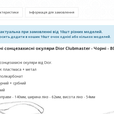
ктеристики
Інформація для замовлення
 актуальна при замовленні від 10шт різних моделей.
осить додати в кошик 10шт очок однієї або кількох моделей.
 сонцезахисні окуляри Dior Clubmaster - Чорні - 8
сонцезахисні окуляри від Dior.
и: пластмаса + метал
 полікарбонат
орний + срібний
ний
оправи - 140мм, ширина лінз - 62мм, висота лінз - 54мм