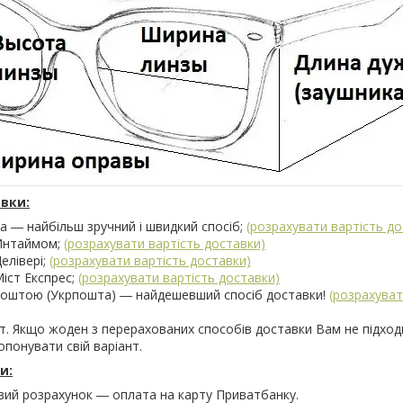
вки:
 ― найбільш зручний і швидкий спосіб;
(розрахувати вартість до
Интаймом;
(розрахувати вартість доставки)
елівері;
(розрахувати вартість доставки)
іст Експрес;
(розрахувати вартість доставки)
поштою (Укрпошта) ― найдешевший спосіб доставки!
(розрахуват
т. Якщо жоден з перерахованих способів доставки Вам не підход
понувати свій варіант.
и:
вий розрахунок ― оплата на карту Приватбанку.