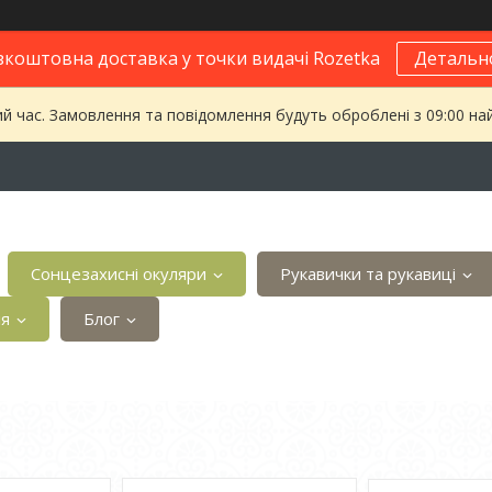
зкоштовна доставка у точки видачі Rozetka
Детальн
ий час. Замовлення та повідомлення будуть оброблені з 09:00 на
Сонцезахисні окуляри
Рукавички та рукавиці
ія
Блог