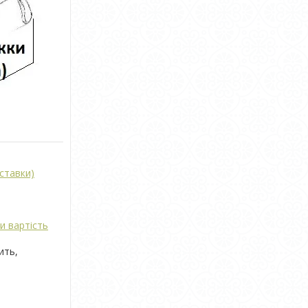
ставки)
и вартість
ить,