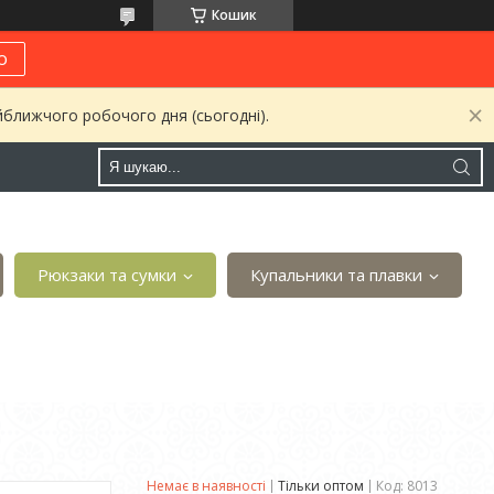
Кошик
о
йближчого робочого дня (сьогодні).
Рюкзаки та сумки
Купальники та плавки
Немає в наявності
Тільки оптом
Код:
8013