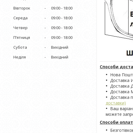
Вівторок
09:00
18:00
Середа
09:00
18:00
Четвер
09:00
18:00
Пʼятниця
09:00
18:00
Субота
Вихідний
Неділя
Вихідний
Способи доста
Нова Пошта
Доставка 
Доставка Д
Доставка М
Доставка 
доставки)
Ваш варіан
можете запро
Способи оплат
Безготівко