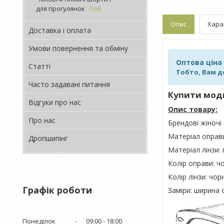
для прогулянок
366
Опис
Хара
Доставка і оплата
Умови повернення та обміну
Оптова ціна
Статті
Тобто, Вам д
Часто задавані питання
Купити модні
Відгуки про нас
Опис товару:
Про нас
Брендові жіночі 
Матеріал оправ
Дропшипінг
Матеріал лінзи:
Колір оправи: ч
Колір лінзи: чор
Графік роботи
Заміри: ширина 
Понеділок
09:00
18:00