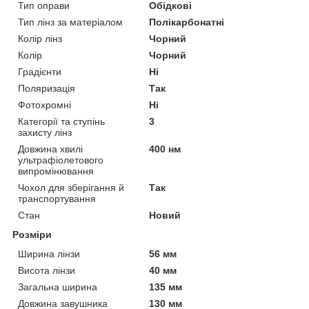
Тип оправи
Обідкові
Тип лінз за матеріалом
Полікарбонатні
Колір лінз
Чорний
Колір
Чорний
Градієнти
Ні
Поляризація
Так
Фотохромні
Ні
Категорії та ступінь
3
захисту лінз
Довжина хвилі
400 нм
ультрафіолетового
випромінювання
Чохол для зберігання й
Так
транспортування
Стан
Новий
Розміри
Ширина лінзи
56 мм
Висота лінзи
40 мм
Загальна ширина
135 мм
Довжина завушника
130 мм