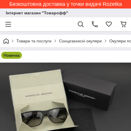
Безкоштовна доставка у точки видачі Rozetka
Інтернет магазин "Товарофф"
Товари та послуги
Сонцезахисні окуляри
Окуляри по
Новинка