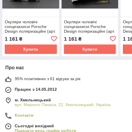
Окуляри чоловічі
Окуляри чоловічі
Окул
сонцезахисні Porsche
сонцезахисні Porsche
сонц
Design поляризаційні (арт.
Design поляризаційні (арт.
Desi
P970) глянсова оправа
P6530) матова оправа
P677
1 161
1 161
1 1
₴
₴
Купити
Купити
Про нас
95% позитивних з 61 відгука за рік
Працює з 14.05.2012
м. Хмельницький
вул. Мирного Панаса, 22, Хмельницький, Україна
Контакти
Сьогодні вихідний
Показати весь графік роботи