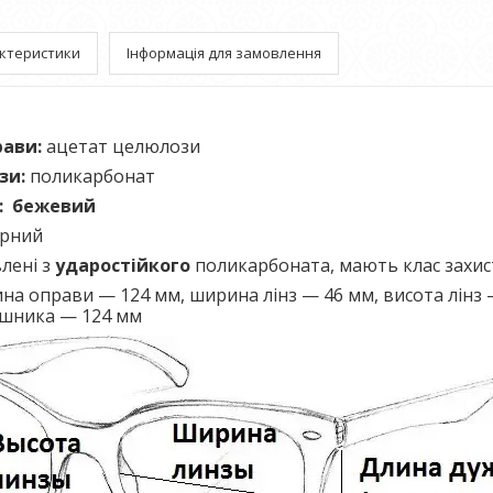
ктеристики
Інформація для замовлення
рави:
ацетат целюлози
зи:
поликарбонат
и: бежевий
орний
лені з
ударостійкого
поликарбоната, мають клас захи
а оправи — 124 мм, ширина лінз — 46 мм, висота лінз 
шника — 124 мм