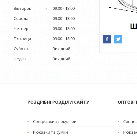
Вівторок
09:00
18:00
Середа
09:00
18:00
Четвер
09:00
18:00
Пʼятниця
09:00
18:00
Субота
Вихідний
Неділя
Вихідний
РОЗДРІБНІ РОЗДІЛИ САЙТУ
ОПТОВІ 
Сонцезахисні окуляри
Сонцез
Рюкзаки та сумки
Рюкзак