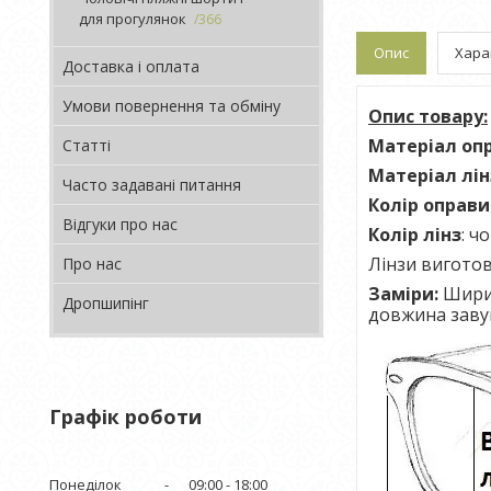
для прогулянок
366
Опис
Хара
Доставка і оплата
Умови повернення та обміну
Опис товару:
Матеріал оп
Статті
Матеріал лін
Часто задавані питання
Колір оправ
Відгуки про нас
Колір лінз
: ч
Лінзи виготов
Про нас
Заміри:
Ширин
Дропшипінг
довжина заву
Графік роботи
Понеділок
09:00
18:00