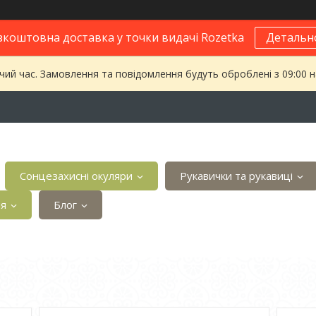
зкоштовна доставка у точки видачі Rozetka
Детальн
чий час. Замовлення та повідомлення будуть оброблені з 09:00 
Сонцезахисні окуляри
Рукавички та рукавиці
ія
Блог