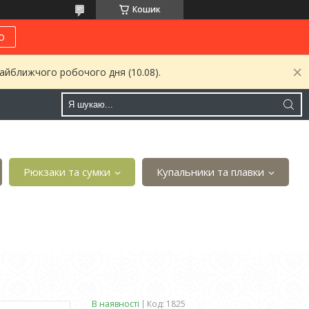
Кошик
о
найближчого робочого дня (10.08).
Рюкзаки та сумки
Купальники та плавки
В наявності
Код:
1825