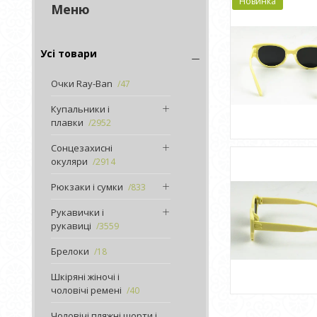
Новинка
Усі товари
Очки Ray-Ban
47
Купальники і
плавки
2952
Сонцезахисні
окуляри
2914
Рюкзаки і сумки
833
Рукавички і
рукавиці
3559
Брелоки
18
Шкіряні жіночі і
чоловічі ремені
40
Чоловічі пляжні шорти і