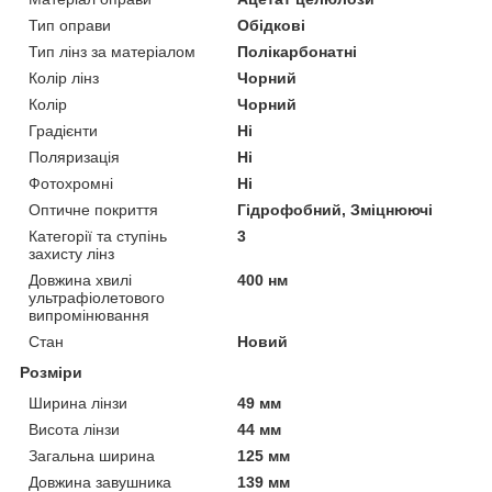
Тип оправи
Обідкові
Тип лінз за матеріалом
Полікарбонатні
Колір лінз
Чорний
Колір
Чорний
Градієнти
Ні
Поляризація
Ні
Фотохромні
Ні
Оптичне покриття
Гідрофобний, Зміцнюючі
Категорії та ступінь
3
захисту лінз
Довжина хвилі
400 нм
ультрафіолетового
випромінювання
Стан
Новий
Розміри
Ширина лінзи
49 мм
Висота лінзи
44 мм
Загальна ширина
125 мм
Довжина завушника
139 мм