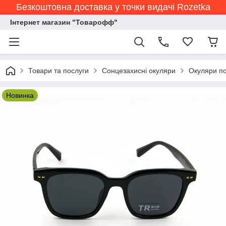
Безкоштовна доставка у точки видачі Rozetka
Інтернет магазин "Товарофф"
Товари та послуги
Сонцезахисні окуляри
Окуляри по
Новинка