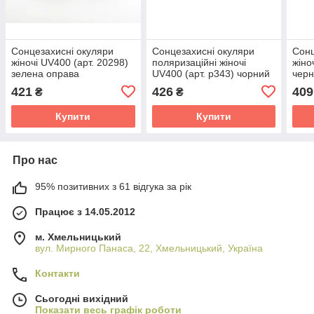
Сонцезахисні окуляри
Сонцезахисні окуляри
Сонц
жіночі UV400 (арт. 20298)
поляризаційні жіночі
жіно
зелена оправа
UV400 (арт. p343) чорний
чер
421
426
409
₴
₴
Купити
Купити
Про нас
95% позитивних з 61 відгука за рік
Працює з 14.05.2012
м. Хмельницький
вул. Мирного Панаса, 22, Хмельницький, Україна
Контакти
Сьогодні вихідний
Показати весь графік роботи