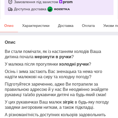
Замовлення під захистом
Доступна доставка
Опис
Характеристики
Доставка
Оплата
Умови п
Опис
Ви стали помічати, як із настанням холодів Ваша
дитина почала
мерзнути в ручки
?
У малюка після прогулянки
холодні ручки
?
Осінь і зима застають Вас зненацька та нема чого
надіти малюкові на сиру та холодну погоду?
Підготуйтеся зареченню, адже Ви потрапили за
правильною адресою й у нас Ви неодмінно знайдете
рукавиці та/або рукавички дитячі на будь-який смак!
У цих рукавичках Ваш малюк
зігріє
в будь-яку погоду
завдяки ангоровим ниткам, а також підкладці.
А різноманітність доступних кольорів задовольнить