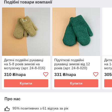
Подібні товари компанії
Дитячі подвійні рукавиці
Підліткові подвійні
Дитя
на 5-8 років зимові на
рукавиці зимові від 12
на 1
мотузочку (арт. 24-8-016)
років (арт. 24-8-020)
моту
бежеві
зеленые
беже
310
331
305
₴/пара
₴/пара
Купити
Купити
Про нас
95% позитивних з 61 відгука за рік