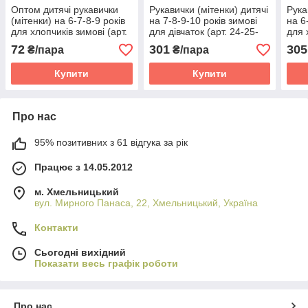
Оптом дитячі рукавички
Рукавички (мітенки) дитячі
Рука
(мітенки) на 6-7-8-9 років
на 7-8-9-10 років зимові
на 6
для хлопчиків зимові (арт.
для дівчаток (арт. 24-25-
для 
24-25-108)
107) бузковий
108)
72
301
305
₴/пара
₴/пара
Купити
Купити
Про нас
95% позитивних з 61 відгука за рік
Працює з 14.05.2012
м. Хмельницький
вул. Мирного Панаса, 22, Хмельницький, Україна
Контакти
Сьогодні вихідний
Показати весь графік роботи
Про нас