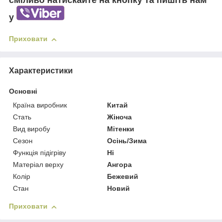
сміливо натискайте на кнопку та пишіть нам
у
Приховати
Характеристики
Основні
Країна виробник
Китай
Стать
Жіноча
Вид виробу
Мітенки
Сезон
Осінь/Зима
Функція підігріву
Ні
Матеріал верху
Ангора
Колір
Бежевий
Стан
Новий
Приховати