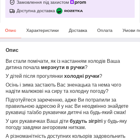
Замовлення під захистом
Доступна доставка
Опис
Характеристики
Доставка
Оплата
Умови п
Опис
Ви стали помічати, як із настанням холодів Ваша
дитина почала
мерзнути в ручки
?
У дітей після прогулянки
холодні ручки
?
Осінь і зима застають Вас зненацька та нема чого
надіти малюкові на сиру та холодну погоду?
Підготуйтеся зареченню, адже Ви потрапили за
правильною адресою й у нас Ви неодмінно знайдете
рукавиці та/або рукавички дитячі на будь-який смак!
У цих рукавичках Ваші діти
будуть зігріті
у будь-яку
погоду завдяки ангоровим ниткам.
А різноманітність доступних кольорів задовольнить