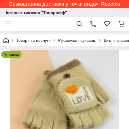
Безкоштовна доставка у точки видачі Rozetka
Інтернет магазин "Товарофф"
Товари та послуги
Рукавички і рукавиці
Дитячі в'язан
Новинка