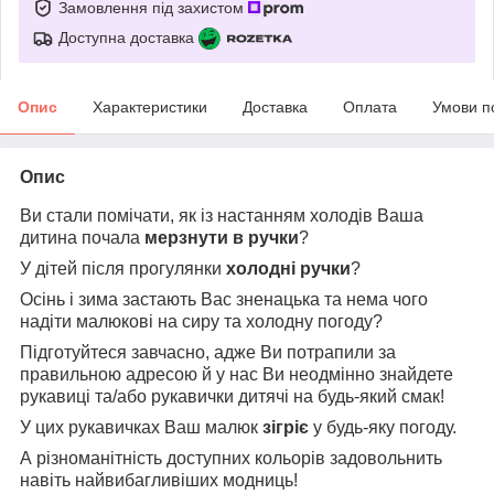
Замовлення під захистом
Доступна доставка
Опис
Характеристики
Доставка
Оплата
Умови п
Опис
Ви стали помічати, як із настанням холодів Ваша
дитина почала
мерзнути в ручки
?
У дітей після прогулянки
холодні ручки
?
Осінь і зима застають Вас зненацька та нема чого
надіти малюкові на сиру та холодну погоду?
Підготуйтеся завчасно, адже Ви потрапили за
правильною адресою й у нас Ви неодмінно знайдете
рукавиці та/або рукавички дитячі на будь-який смак!
У цих рукавичках Ваш малюк
зігріє
у будь-яку погоду.
А різноманітність доступних кольорів задовольнить
навіть найвибагливіших модниць!