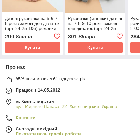
Дитячі рукавички на 5-6-7-
Рукавички (мітенки) дитячі
Рука
8 років зимові для дівчаток
на 7-8-9-10 років зимові
роки
(арт. 24-25-106) рожевий
для дівчаток (арт. 24-25-
8-00
107) серые
290
301
284
₴/пара
₴/пара
Купити
Купити
Про нас
95% позитивних з 61 відгука за рік
Працює з 14.05.2012
м. Хмельницький
вул. Мирного Панаса, 22, Хмельницький, Україна
Контакти
Сьогодні вихідний
Показати весь графік роботи