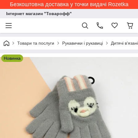
Безкоштовна доставка у точки видачі Rozetka
Інтернет магазин "Товарофф"
Товари та послуги
Рукавички і рукавиці
Дитячі в'язан
Новинка