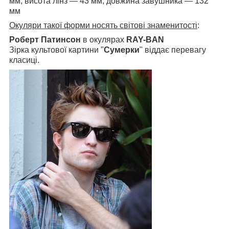
мм, висота лінз — 43 мм, довжина завушника — 132
мм
Окуляри такої форми носять світові знаменитості
:
Роберт Патинсон
в окулярах
RAY-BAN
Зірка культової картини "
Сумерки
" віддає перевагу
класиці.