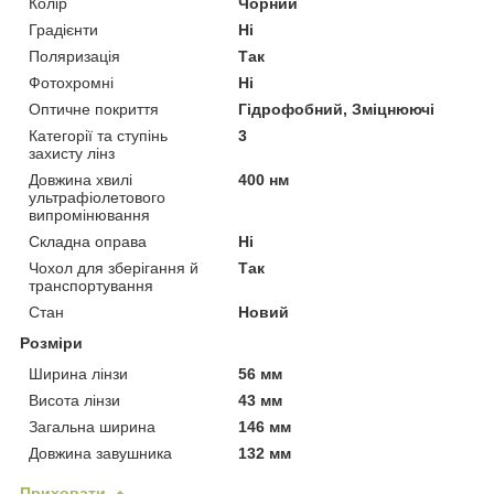
Колір
Чорний
Градієнти
Ні
Поляризація
Так
Фотохромні
Ні
Оптичне покриття
Гідрофобний, Зміцнюючі
Категорії та ступінь
3
захисту лінз
Довжина хвилі
400 нм
ультрафіолетового
випромінювання
Складна оправа
Ні
Чохол для зберігання й
Так
транспортування
Стан
Новий
Розміри
Ширина лінзи
56 мм
Висота лінзи
43 мм
Загальна ширина
146 мм
Довжина завушника
132 мм
Приховати