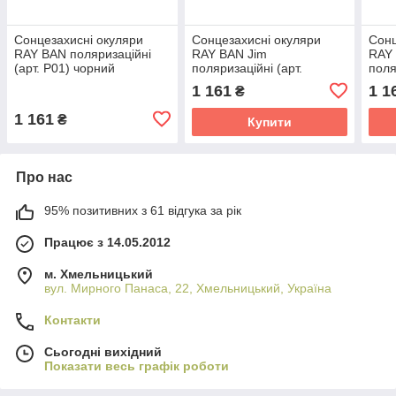
Сонцезахисні окуляри
Сонцезахисні окуляри
Сонц
RAY BAN поляризаційні
RAY BAN Jim
RAY
(арт. P01) чорний
поляризаційні (арт.
поля
глянцевий
RB28744) золотиста
RB28
1 161
1 1
₴
оправа
1 161
₴
Купити
Про нас
95% позитивних з 61 відгука за рік
Працює з 14.05.2012
м. Хмельницький
вул. Мирного Панаса, 22, Хмельницький, Україна
Контакти
Сьогодні вихідний
Показати весь графік роботи