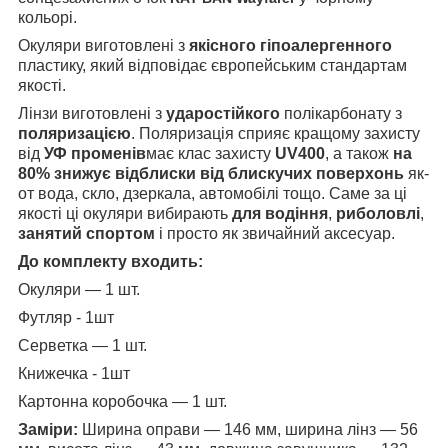
кольорі.
Окуляри виготовлені з
якісного гіпоалергенного
пластику, який відповідає європейським стандартам
якості.
Лінзи виготовлені з
ударостійкого
полікарбонату з
поляризацією
. Поляризація сприяє кращому захисту
від
УФ променів
має клас захисту
UV400
, а також
на
80% знижує відблиски від блискучих поверхонь
як-
от вода, скло, дзеркала, автомобілі тощо. Саме за ці
якості ці окуляри вибирають
для водіння
,
риболовлі
,
занятий спортом
і просто як звичайний аксесуар.
До комплекту входить:
Окуляри — 1 шт.
Футляр - 1шт
Серветка — 1 шт.
Книжечка - 1шт
Картонна коробочка — 1 шт.
Заміри:
Ширина оправи — 146 мм, ширина лінз — 56