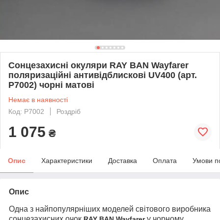
Сонцезахисні окуляри RAY BAN Wayfarer
поляризаційні антивідблискові UV400 (арт.
P7002) чорні матові
Немає в наявності
Код: P7002
Роздріб
1 075
₴
Опис
Характеристики
Доставка
Оплата
Умови п
Опис
Одна з найпопулярніших моделей світового виробника
сонцезахисних очок
у чорному
RAY BAN Wayfarer