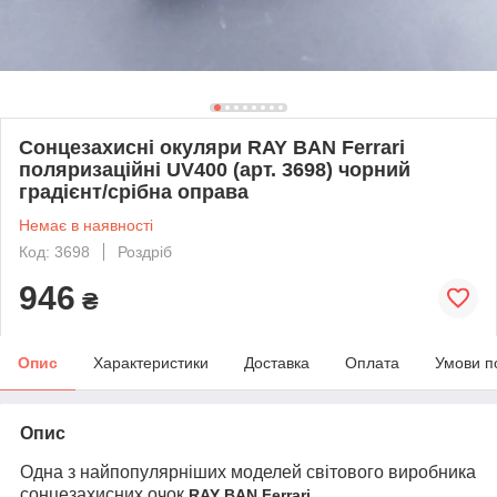
Сонцезахисні окуляри RAY BAN Ferrari
поляризаційні UV400 (арт. 3698) чорний
градієнт/срібна оправа
Немає в наявності
Код: 3698
Роздріб
946
₴
Опис
Характеристики
Доставка
Оплата
Умови п
Опис
Одна з найпопулярніших моделей світового виробника
сонцезахисних очок
.
RAY BAN Ferrari