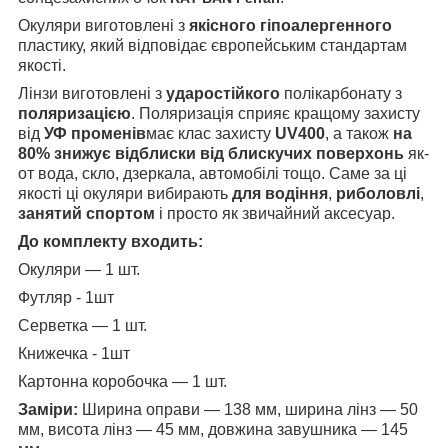
Окуляри виготовлені з
якісного гіпоалергенного
пластику, який відповідає європейським стандартам
якості.
Лінзи виготовлені з
ударостійкого
полікарбонату з
поляризацією
. Поляризація сприяє кращому захисту
від
УФ променів
має клас захисту
UV400
, а також
на
80% знижує відблиски від блискучих поверхонь
як-
от вода, скло, дзеркала, автомобілі тощо. Саме за ці
якості ці окуляри вибирають
для водіння
,
риболовлі
,
занятий спортом
і просто як звичайний аксесуар.
До комплекту входить:
Окуляри — 1 шт.
Футляр - 1шт
Серветка — 1 шт.
Книжечка - 1шт
Картонна коробочка — 1 шт.
Заміри:
Ширина оправи — 138 мм, ширина лінз — 50
мм, висота лінз — 45 мм, довжина завушника — 145