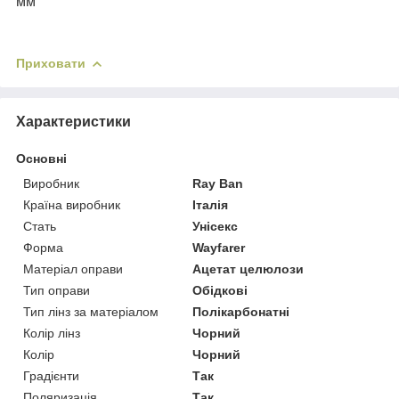
мм
Приховати
Характеристики
Основні
Виробник
Ray Ban
Країна виробник
Італія
Стать
Унісекс
Форма
Wayfarer
Матеріал оправи
Ацетат целюлози
Тип оправи
Обідкові
Тип лінз за матеріалом
Полікарбонатні
Колір лінз
Чорний
Колір
Чорний
Градієнти
Так
Поляризація
Так