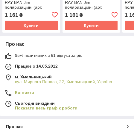
RAY BAN Jim
RAY BAN Jim
RAY
поляризаційні (арт.
поляризаційні (арт.
поля
RB28744) золотиста
RB28744) темно-срібляста
RB28
1 161
1 161
1 1
₴
₴
оправа
оправа
Купити
Купити
Про нас
95% позитивних з 61 відгука за рік
Працює з 14.05.2012
м. Хмельницький
вул. Мирного Панаса, 22, Хмельницький, Україна
Контакти
Сьогодні вихідний
Показати весь графік роботи
Про нас