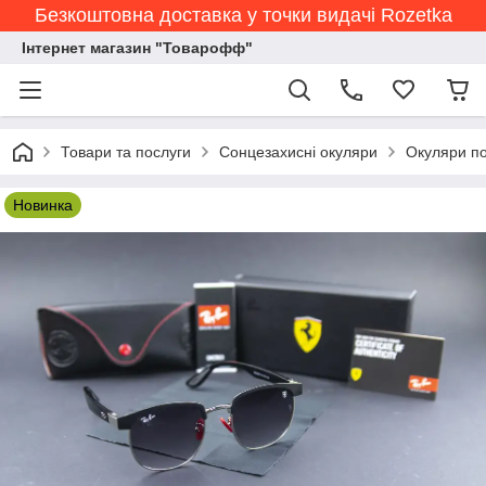
Безкоштовна доставка у точки видачі Rozetka
Інтернет магазин "Товарофф"
Товари та послуги
Сонцезахисні окуляри
Окуляри по
Новинка