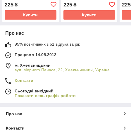
синий
блакитний
21/1
225
225
225
₴
₴
прин
56рр
Купити
Купити
Про нас
95% позитивних з 61 відгука за рік
Працює з 14.05.2012
м. Хмельницький
вул. Мирного Панаса, 22, Хмельницький, Україна
Контакти
Сьогодні вихідний
Показати весь графік роботи
Про нас
Контакти