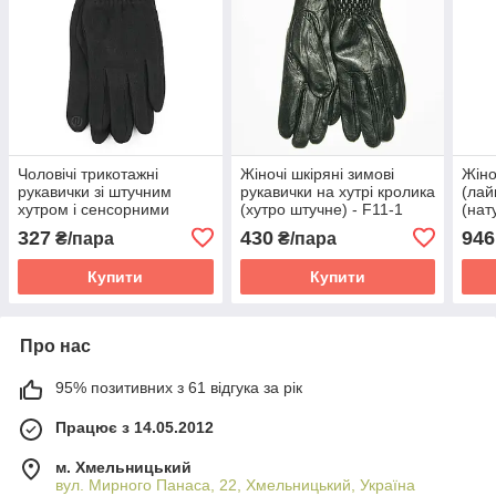
Чоловічі трикотажні
Жіночі шкіряні зимові
Жіно
рукавички зі штучним
рукавички на хутрі кролика
(лай
хутром і сенсорними
(хутро штучне) - F11-1
(нат
пальцями (арт. 23-1-4)
(арт
327
430
946
₴/пара
₴/пара
чорний М
Купити
Купити
Про нас
95% позитивних з 61 відгука за рік
Працює з 14.05.2012
м. Хмельницький
вул. Мирного Панаса, 22, Хмельницький, Україна