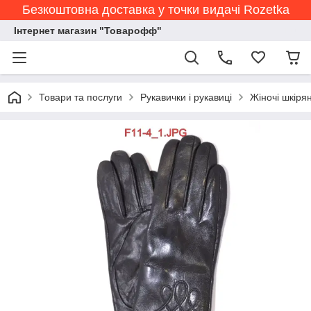
Безкоштовна доставка у точки видачі Rozetka
Інтернет магазин "Товарофф"
Товари та послуги
Рукавички і рукавиці
Жіночі шкірян