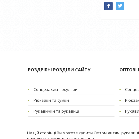
РОЗДРІБНІ РОЗДІЛИ САЙТУ
ОПТОВІ 
Сонцезахисні окуляри
Сонцез
Рюкзаки та сумки
Рюкзак
Рукавички та рукавиці
Рукави
На цій сторінці Ви можете купити Оптом дитячі рукавиці 
виходячи з дому, що дуже зручно.