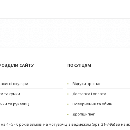
РОЗДІЛИ САЙТУ
ПОКУПЦЯМ
ахисні окуляри
Відгуки про нас
и та сумки
Доставка і оплата
чки та рукавиці
Повернення та обмін
Дропшипінг
на 4 - 5 - 6 років зимові на мотузочці з ведмежам (арт. 21-7-9а) за на