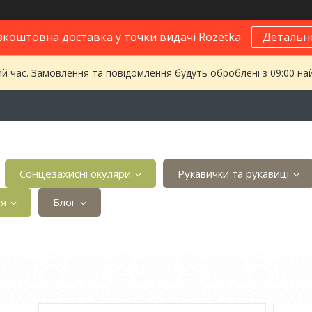
зкоштовна доставка у точки видачі Rozetka
Детальн
ий час. Замовлення та повідомлення будуть оброблені з 09:00 на
Сонцезахисні окуляри
Рукавички та рукавиці
ія
Блог