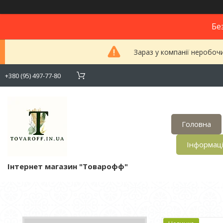
Бе
Зараз у компанії неробоч
+380 (95) 497-77-80
Головна
Інформац
Інтернет магазин "Товарофф"