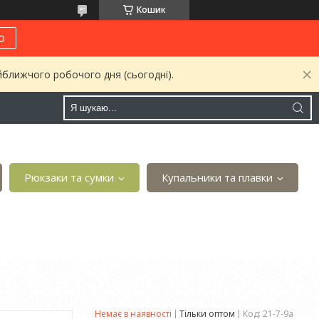
Кошик
о
йближчого робочого дня (сьогодні).
Рюкзаки та сумки
Купальники та плавки
Немає в наявності
Тільки оптом
Код:
21-7-9а