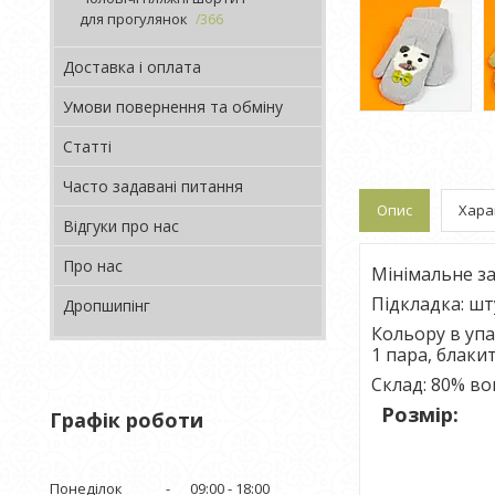
для прогулянок
366
Доставка і оплата
Умови повернення та обміну
Статті
Часто задавані питання
Опис
Хара
Відгуки про нас
Про нас
Мінімальне за
Підкладка: шт
Дропшипінг
Кольору в упак
1 пара, блакит
Склад: 80% во
Розмір:
Графік роботи
Понеділок
09:00
18:00