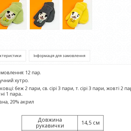
ктеристики
Інформація для замовлення
мовлення: 12 пар.
учний хутро.
овці: беж 2 пари, св. сірі 3 пари, т. сірі 3 пари, жовті 2 п
ні 1 пара..
вна, 20% акрил
Довжина
14,5 см
рукавички