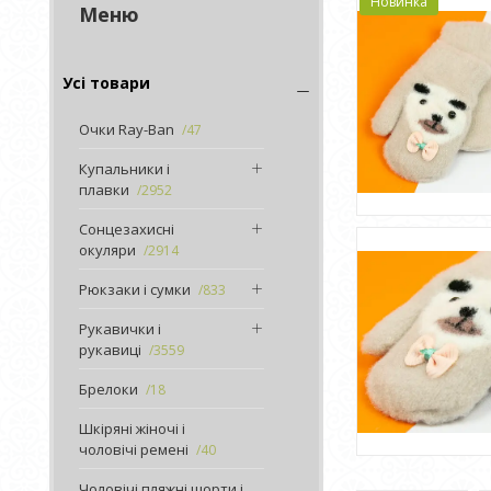
Новинка
Усі товари
Очки Ray-Ban
47
Купальники і
плавки
2952
Сонцезахисні
окуляри
2914
Рюкзаки і сумки
833
Рукавички і
рукавиці
3559
Брелоки
18
Шкіряні жіночі і
чоловічі ремені
40
Чоловічі пляжні шорти і