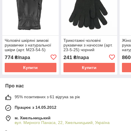
Чоловічі шкіряні зимові
Трикотажні чоловічі
Жіно
рукавички з натуральної
рукавички з начосом (арт.
рука
шкіри (арт. M23-54-5)
23-5-25) чорний
нату
F25-
774
241
860
₴/пара
₴/пара
Купити
Купити
Про нас
95% позитивних з 61 відгука за рік
Працює з 14.05.2012
м. Хмельницький
вул. Мирного Панаса, 22, Хмельницький, Україна