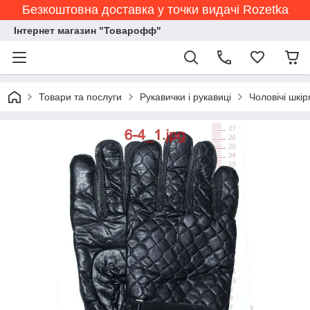
Безкоштовна доставка у точки видачі Rozetka
Інтернет магазин "Товарофф"
Товари та послуги
Рукавички і рукавиці
Чоловічі шкір