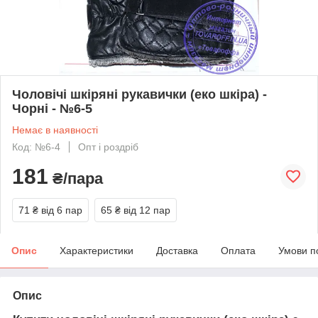
Чоловічі шкіряні рукавички (еко шкіра) -
Чорні - №6-5
Немає в наявності
Код: №6-4
Опт і роздріб
181
₴/пара
71 ₴
від 6 пар
65 ₴
від 12 пар
Опис
Характеристики
Доставка
Оплата
Умови п
Опис